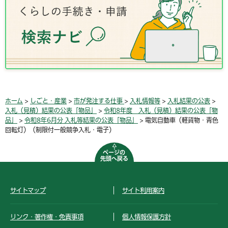
ホーム
>
しごと・産業
>
市が発注する仕事
>
入札情報等
>
入札結果の公表
>
入札（見積）結果の公表「物品」
>
令和8年度 入札（見積）結果の公表「物
品」
>
令和8年6月分 入札等結果の公表「物品」
> 電気自動車（軽貨物・青色
回転灯）（制限付一般競争入札・電子）
ページの
先頭へ戻る
サイトマップ
サイト利用案内
リンク・著作権・免責事項
個人情報保護方針