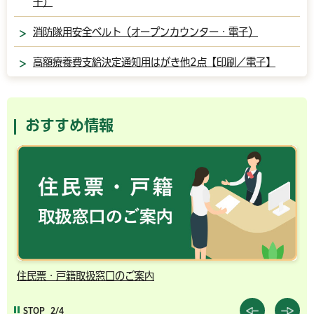
子）
消防隊用安全ベルト（オープンカウンター・電子）
高額療養費支給決定通知用はがき他2点【印刷／電子】
おすすめ情報
住民票・戸籍取扱窓口のご案内
千
STOP
2/4