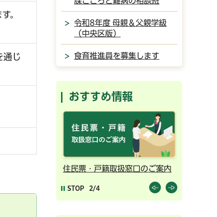
課こころと難病の相談班
ます。
令和8年度 母親＆父親学級
（中央区版）
食育推進員を募集します
を通じ
おすすめ情報
ンライン予約
住民票・戸籍取扱窓口のご案内
千葉市の
STOP
2/4