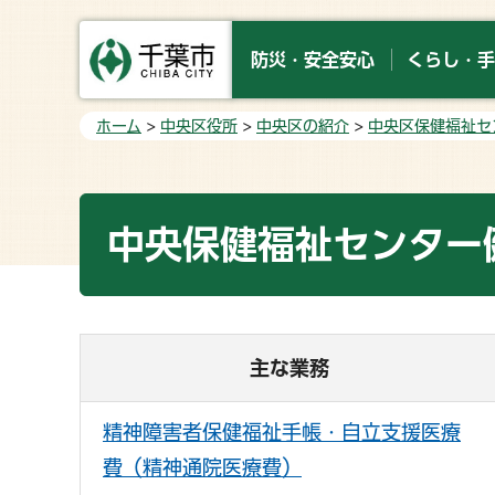
防災・安全安心
くらし・手
ホーム
>
中央区役所
>
中央区の紹介
>
中央区保健福祉セ
中央保健福祉センター
主な業務
精神障害者保健福祉手帳・自立支援医療
費（精神通院医療費）