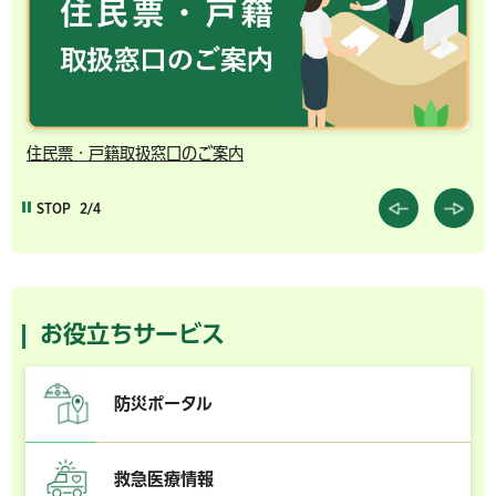
住民票・戸籍取扱窓口のご案内
千
STOP
2/4
お役立ちサービス
防災ポータル
救急医療情報