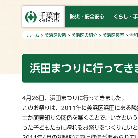
防災・安全安心
くらし・手
ホーム
>
美浜区役所
>
美浜区の紹介
>
美浜区長室
>
令和
浜田まつりに行ってき
4月26日、浜田まつりに行ってきました。
このお祭りは、2011年に美浜区浜田にある
士が顔見知りの関係を築くことで、いざという
った子どもたちに誇れるお祭りをつくりたい
2011年4月の初開催に向け準備が進められ