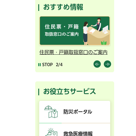
おすすめ情報
ンライン予約
住民票・戸籍取扱窓口のご案内
千葉市の
STOP
2/4
お役立ちサービス
防災ポータル
救急医療情報