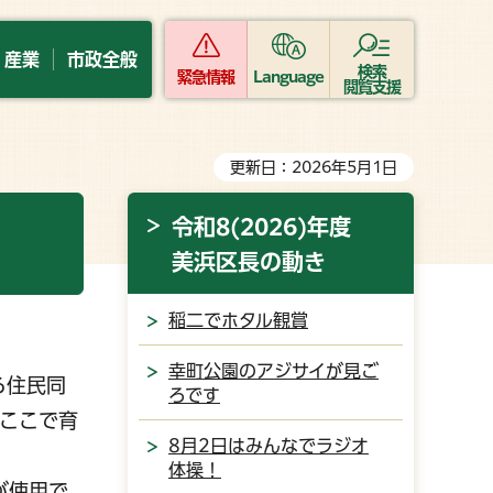
・産業
市政全般
検索
緊急情報
Language
閲覧支援
更新日：2026年5月1日
令和8(2026)年度
美浜区長の動き
稲二でホタル観賞
幸町公園のアジサイが見ご
ら住民同
ろです
ここで育
8月2日はみんなでラジオ
体操！
が使用で