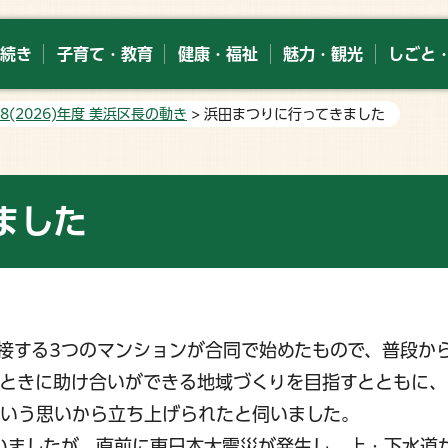
続き
子育て・教育
健康・福祉
魅力・観光
しごと
8(2026)年度 美浜区長の動き
> 浜田まつりに行ってきました
ました
隣接する3つのマンションが合同で始めたもので、普段か
ときに助け合いができる地域づくりを目指すとともに、
という思いから立ち上げられたと伺いました。
ていましたが、直前に東日本大震災が発生し、上・下水道