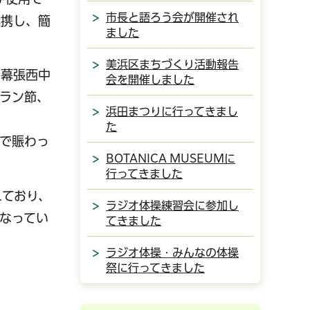
市長と語ろう会が開催され
連携し、簡
ました
美浜区まちづくり活動報告
と幕張西中
会を開催しました
ラン節、
浜田まつりに行ってきまし
た
で賑わっ
BOTANICA MUSEUMに
行ってきました
れており、
ラジオ体操練習会に参加し
なってい
てきました
ラジオ体操・みんなの体操
祭に行ってきました