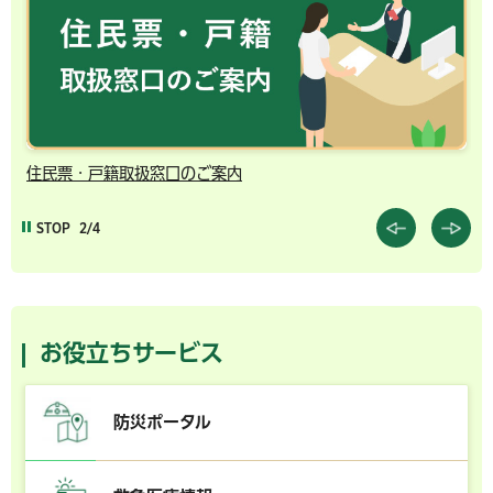
住民票・戸籍取扱窓口のご案内
千
STOP
2/4
お役立ちサービス
防災ポータル