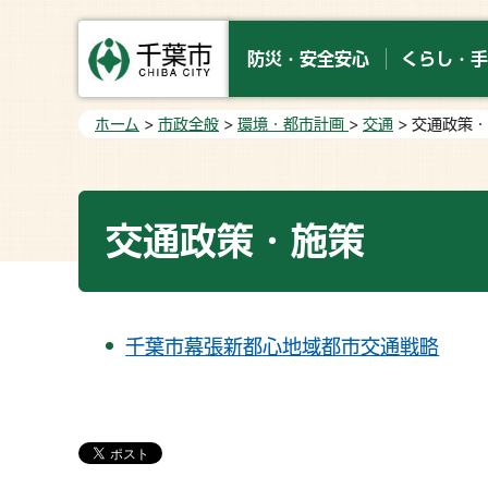
防災・安全安心
くらし・手
ホーム
>
市政全般
>
環境・都市計画
>
交通
> 交通政策
交通政策・施策
千葉市幕張新都心地域都市交通戦略