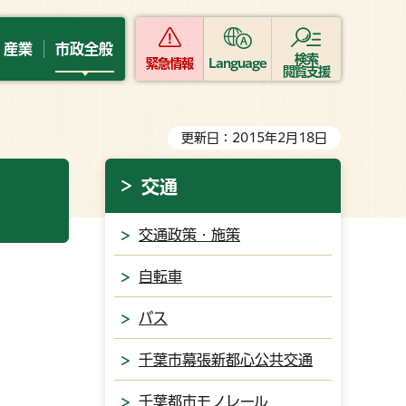
・産業
市政全般
検索
緊急情報
Language
閲覧支援
更新日：2015年2月18日
交通
交通政策・施策
自転車
バス
千葉市幕張新都心公共交通
千葉都市モノレール