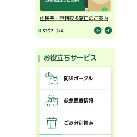
ンライン予約
住民票・戸籍取扱窓口のご案内
千葉市の
STOP
2/4
お役立ちサービス
防災ポータル
救急医療情報
ごみ分別検索