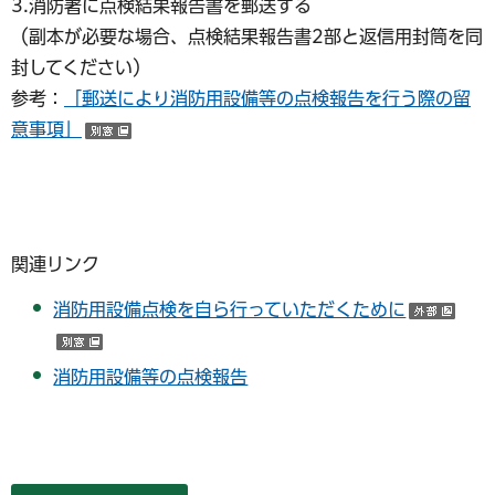
3.消防署に点検結果報告書を郵送する
（副本が必要な場合、点検結果報告書2部と返信用封筒を同
封してください）
参考：
「郵送により消防用設備等の点検報告を行う際の留
意事項」
（別ウインドウで開く）
関連リンク
消防用設備点検を自ら行っていただくために
（外
（別ウインドウで開く）
消防用設備等の点検報告