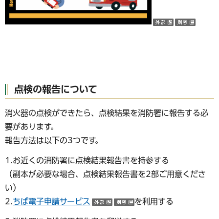
（外部サイ
（別ウ
点検の報告について
消火器の点検ができたら、点検結果を消防署に報告する必
要があります。
報告方法は以下の3つです。
1.お近くの消防署に点検結果報告書を持参する
（副本が必要な場合、点検結果報告書を2部ご用意くださ
い）
2.
ちば電子申請サービス
を利用する
（外部サイトへリンク）
（別ウインドウで開く