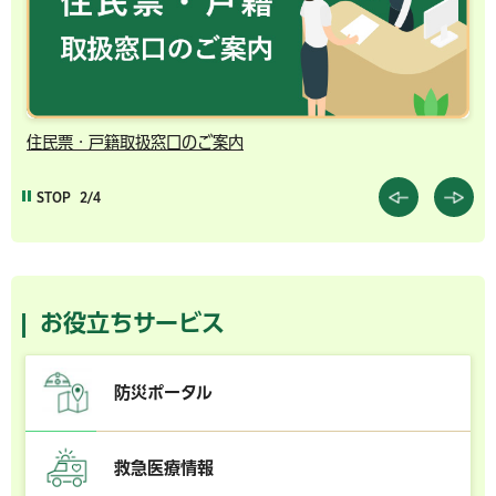
住民票・戸籍取扱窓口のご案内
千
STOP
2/4
お役立ちサービス
防災ポータル
救急医療情報