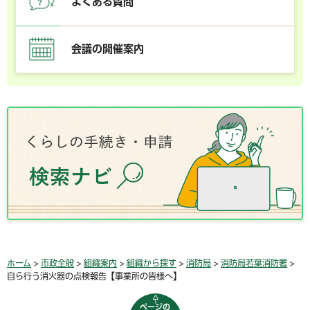
よくある質問
会議の開催案内
ホーム
>
市政全般
>
組織案内
>
組織から探す
>
消防局
>
消防局若葉消防署
>
自ら行う消火器の点検報告【事業所の皆様へ】
ページの