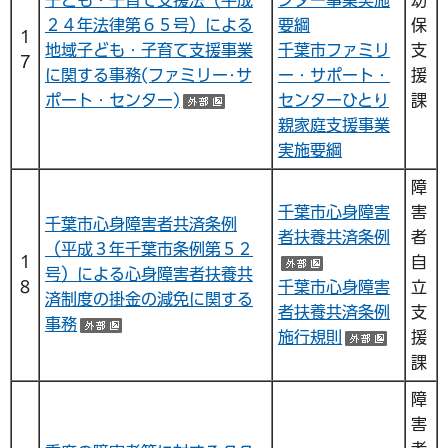
子ども・子育て支援法（平成
ンター事業実施
幼
２４年法律第６５号）による
要綱
保
１
地域子ども・子育て支援事業
千葉市ファミリ
支
７
に関する事務(ファミリー･サ
ー・サポート・
援
ポート・センター)
センターひとり
課
（外部サイトへリンク）
親家庭支援事業
実施要綱
障
千葉市心身障害
害
千葉市心身障害者共済条例
者扶養共済条例
者
（平成３年千葉市条例第５２
１
自
（外部サイトへ
号）による心身障害者扶養共
８
千葉市心身障害
立
済制度の掛金の減免に関する
者扶養共済条例
支
事務
（外部サイトへリンク）
施行規則
援
（外部
課
障
害