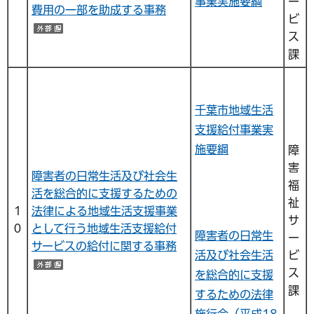
事業実施要綱
ー
費用の一部を助成する事務
ビ
（外部サイトへリンク）
ス
課
千葉市地域生活
支援給付事業実
施要綱
障
害
障害者の日常生活及び社会生
福
活を総合的に支援するための
祉
１
法律による地域生活支援事業
サ
０
として行う地域生活支援給付
障害者の日常生
ー
サービスの給付に関する事務
活及び社会生活
ビ
（外部サイトへリンク）
ス
を総合的に支援
課
するための法律
施行令（平成18