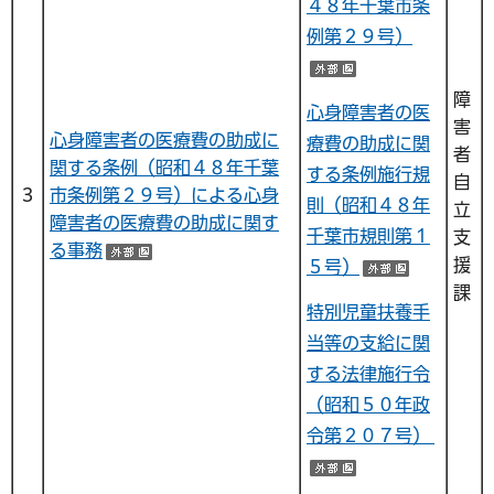
４８年千葉市条
例第２９号）
（外部サイトへ
障
心身障害者の医
害
心身障害者の医療費の助成に
療費の助成に関
者
関する条例（昭和４８年千葉
する条例施行規
自
３
市条例第２９号）による心身
則（昭和４８年
立
障害者の医療費の助成に関す
千葉市規則第１
支
る事務
（外部サイトへリンク）
援
５号）
（外部サ
課
特別児童扶養手
当等の支給に関
する法律施行令
（昭和５０年政
令第２０７号）
（外部サイトへ