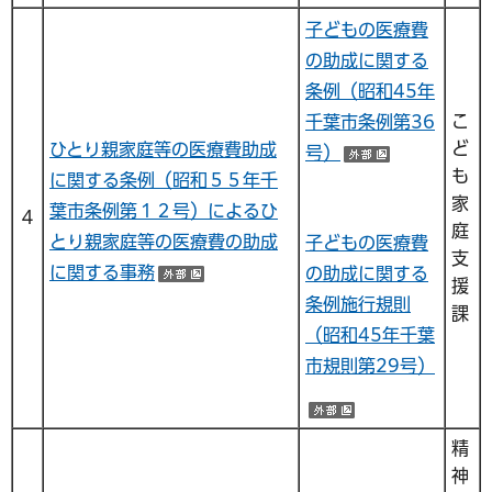
子どもの医療費
の助成に関する
条例（昭和45年
こ
千葉市条例第36
ど
ひとり親家庭等の医療費助成
号）
（外部サイ
も
に関する条例（昭和５５年千
家
葉市条例第１２号）によるひ
４
庭
とり親家庭等の医療費の助成
子どもの医療費
支
に関する事務
の助成に関する
（外部サイトへリンク）
援
条例施行規則
課
（昭和45年千葉
市規則第29号）
（外部サイトへ
精
神