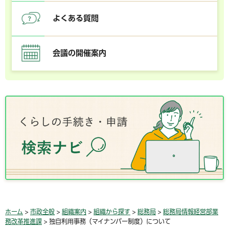
よくある質問
会議の開催案内
ホーム
>
市政全般
>
組織案内
>
組織から探す
>
総務局
>
総務局情報経営部業
務改革推進課
> 独自利用事務（マイナンバー制度）について