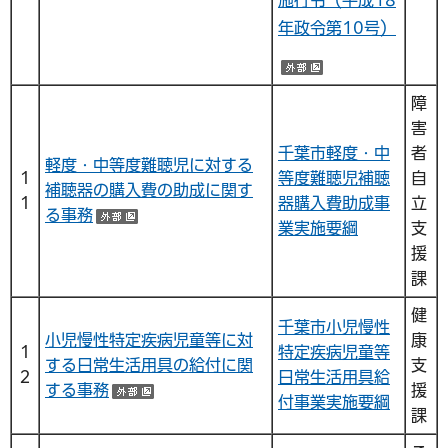
年政令第10号）
（外部サイトへ
障
害
千葉市軽度・中
者
軽度・中等度難聴児に対する
１
等度難聴児補聴
自
補聴器の購入費の助成に関す
１
器購入費助成事
立
る事務
（外部サイトへリンク）
業実施要綱
支
援
課
健
千葉市小児慢性
小児慢性特定疾病児童等に対
康
１
特定疾病児童等
する日常生活用具の給付に関
支
２
日常生活用具給
する事務
援
（外部サイトへリンク）
付事業実施要綱
課