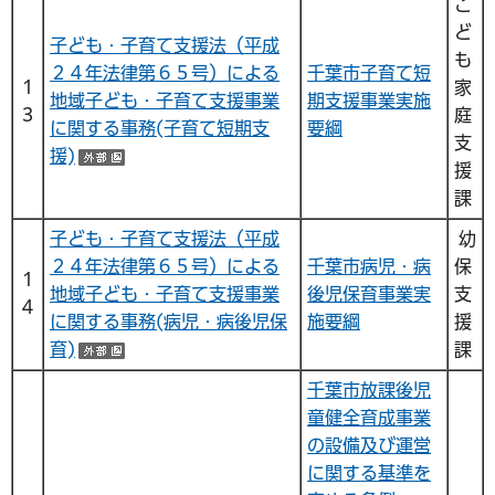
こ
ど
子ども・子育て支援法（平成
も
２４年法律第６５号）による
千葉市子育て短
１
家
地域子ども・子育て支援事業
期支援事業実施
３
庭
に関する事務(子育て短期支
要綱
支
援)
（外部サイトへリンク）
援
課
子ども・子育て支援法（平成
幼
２４年法律第６５号）による
千葉市病児・病
保
１
地域子ども・子育て支援事業
後児保育事業実
支
４
に関する事務(病児・病後児保
施要綱
援
育)
課
（外部サイトへリンク）
千葉市放課後児
童健全育成事業
の設備及び運営
に関する基準を