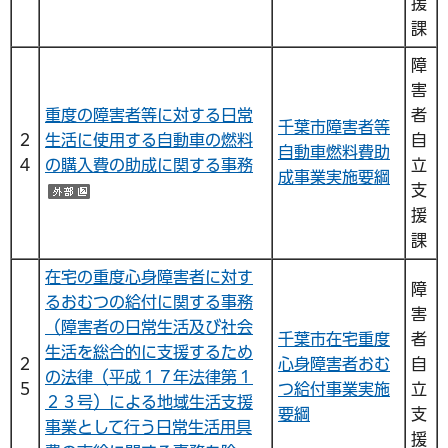
援
課
障
害
重度の障害者等に対する日常
者
千葉市障害者等
２
生活に使用する自動車の燃料
自
自動車燃料費助
４
の購入費の助成に関する事務
立
成事業実施要綱
支
（外部サイトへリンク）
援
課
在宅の重度心身障害者に対す
障
るおむつの給付に関する事務
害
（障害者の日常生活及び社会
千葉市在宅重度
者
生活を総合的に支援するため
２
心身障害者おむ
自
の法律（平成１７年法律第１
５
つ給付事業実施
立
２３号）による地域生活支援
要綱
支
事業として行う日常生活用具
援