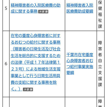
保
精神障害者の入院医療費の助
精神障害者入院
５
健
成に関する事務
医療費助成要綱
（外部サイトへリンク）
福
祉
課
在宅の重度心身障害者に対す
るおむつの給付に関する事務
障
害
（障害者の日常生活及び社会
千葉市在宅重度
者
生活を総合的に支援するため
心身障害者おむ
自
の法律（平成１７年法律第１
６
つ給付事業実施
立
２３号）による地域生活支援
要綱
支
事業として行う日常生活用具
援
費の支給に関する事務を除
課
く。）
（外部サイトへリンク）
障