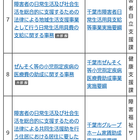
害
障害者の日常生活及び社会生
者
活を総合的に支援するための
千葉市障害者日
自
７
法律による地域生活支援事業
常生活用具支給
立
として行う日常生活用具費の
等事業実施要綱
支
支給に関する事務
（外部サイトへリンク）
援
課
健
千葉市ぜんそく
ぜんそく等の小児指定疾病の
康
等小児指定疾病
８
医療費の助成に関する事務
支
医療費助成事業
援
（外部サイトへリンク）
実施要綱
課
障
害
障害者の日常生活及び社会生
福
活を総合的に支援するための
千葉市グループ
祉
法律による共同生活援助を行
９
ホーム家賃助成
サ
う住居における居住に要した