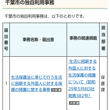
千葉市の独自利用事務
千葉市の独自利用事務は、以下のとおりです。
担
届
当
出
事務の関連規範
事務名称・届出書
部
番
署
号
生活に困窮する
外国人に対する
生活保護の措置
生活保護法に準じて行う生活
保
について（昭和
１
に困窮する外国人に対する保
護
29年5月8日社
護の措置に関する事務
課
（外部サイトへリンク）
発第382号）
（外部サイトへ