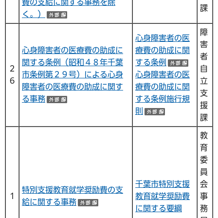
費の支給に関する事務を除
課
く。）
（外部サイトへリンク）
障
心身障害者の医
害
心身障害者の医療費の助成に
療費の助成に関
者
関する条例（昭和４８年千葉
する条例
（外部
２
自
市条例第２９号）による心身
心身障害者の医
６
立
障害者の医療費の助成に関す
療費の助成に関
支
る事務
する条例施行規
（外部サイトへリンク）
援
則
（外部サイト
課
教
育
委
員
千葉市特別支援
会
特別支援教育就学奨励費の支
１
教育就学奨励費
事
給に関する事務
（外部サイトへリンク）
に関する要綱
務