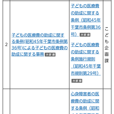
子どもの医療費
の助成に関する
条例（昭和45年
千葉市条例第36
こ
号）
子どもの医療費の助成に関す
ど
（外部サイ
る条例(昭和45年千葉市条例第
も
２
子どもの医療費
36号)による子どもの医療費の
企
の助成に関する
助成に関する事務
画
（外部サイトへリンク）
条例施行規則
課
（昭和45年千葉
市規則第29号）
（外部サイトへ
心身障害者の医
療費の助成に関
する条例（昭和