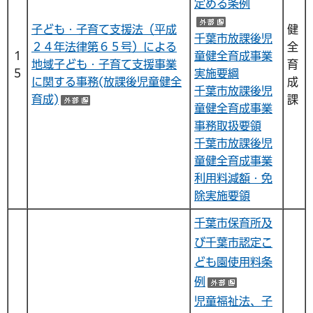
定める条例
（外部サイトへ
子ども・子育て支援法（平成
健
千葉市放課後児
２４年法律第６５号）による
全
１
童健全育成事業
地域子ども・子育て支援事業
育
５
実施要綱
に関する事務(放課後児童健全
成
千葉市放課後児
育成)
課
（外部サイトへリンク）
童健全育成事業
事務取扱要領
千葉市放課後児
童健全育成事業
利用料減額・免
除実施要領
千葉市保育所及
び千葉市認定こ
ども園使用料条
例
（外部サイト
児童福祉法、子