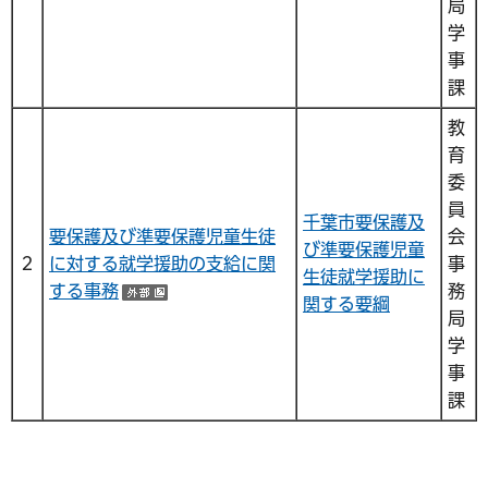
局
学
事
課
教
育
委
員
千葉市要保護及
要保護及び準要保護児童生徒
会
び準要保護児童
２
に対する就学援助の支給に関
事
生徒就学援助に
する事務
務
（外部サイトへリンク）
関する要綱
局
学
事
課