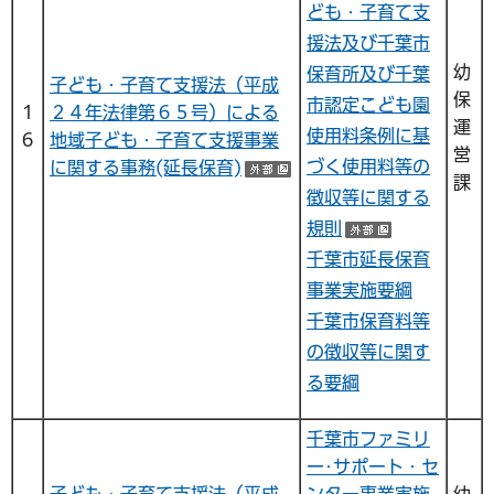
ども・子育て支
援法及び千葉市
幼
保育所及び千葉
子ども・子育て支援法（平成
保
市認定こども園
１
２４年法律第６５号）による
運
使用料条例に基
６
地域子ども・子育て支援事業
営
づく使用料等の
に関する事務(延長保育)
（外部サイトへリンク）
課
徴収等に関する
規則
（外部サイ
千葉市延長保育
事業実施要綱
千葉市保育料等
の徴収等に関す
る要綱
千葉市ファミリ
ー･サポート・セ