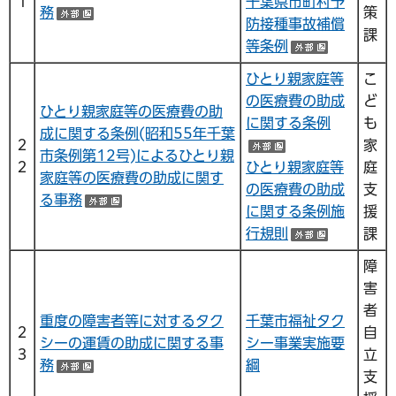
１
千葉県市町村予
務
策
（外部サイトへリンク）
防接種事故補償
課
等条例
（外部サ
ひとり親家庭等
こ
の医療費の助成
ど
ひとり親家庭等の医療費の助
に関する条例
も
成に関する条例(昭和55年千葉
２
家
（外部サイトへ
市条例第12号)によるひとり親
２
ひとり親家庭等
庭
家庭等の医療費の助成に関す
の医療費の助成
支
る事務
（外部サイトへリンク）
に関する条例施
援
行規則
課
（外部サ
障
害
者
重度の障害者等に対するタク
千葉市福祉タク
２
自
シーの運賃の助成に関する事
シー事業実施要
３
立
務
綱
（外部サイトへリンク）
支