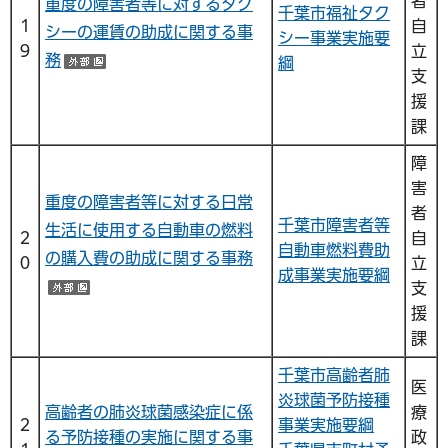
者
重度の障害者等に対するタク
千葉市福祉タク
１
自
シーの運賃の助成に関する事
シー事業実施要
９
立
務
綱
（外部サイトへリンク）
支
援
課
障
害
重度の障害者等に対する日常
者
千葉市障害者等
生活に使用する自動車の燃料
２
自
自動車燃料費助
の購入費の助成に関する事務
０
立
成事業実施要綱
支
（外部サイトへリンク）
援
課
千葉市高齢者肺
医
炎球菌予防接種
高齢者の肺炎球菌感染症に係
療
２
事業実施要綱
る予防接種の実施に関する事
政