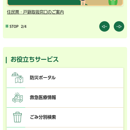
住民票・戸籍取扱窓口のご案内
千
STOP
2/4
お役立ちサービス
防災ポータル
救急医療情報
ごみ分別検索