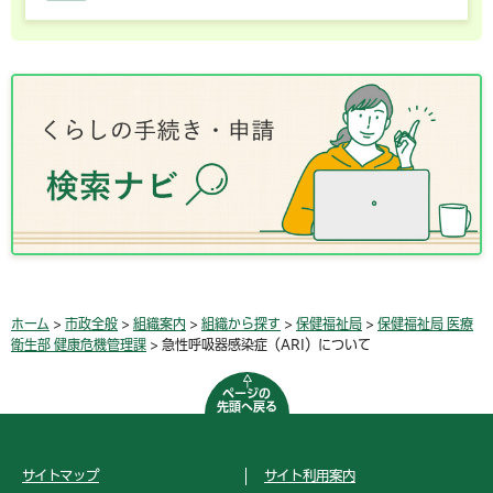
ホーム
>
市政全般
>
組織案内
>
組織から探す
>
保健福祉局
>
保健福祉局 医療
衛生部 健康危機管理課
> 急性呼吸器感染症（ARI）について
ページの
先頭へ戻る
サイトマップ
サイト利用案内