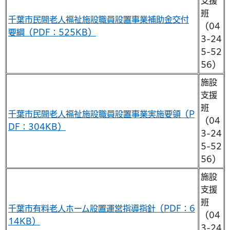
支援
班
千葉市民間老人福祉施設職員設置事業補助金交付
（04
要綱（PDF：525KB）
3-24
5-52
56）
施設
支援
班
千葉市民間老人福祉施設職員設置事業実施要領（P
（04
DF：304KB）
3-24
5-52
56）
施設
支援
班
千葉市有料老人ホーム設置運営指導指針（PDF：6
（04
14KB）
3-24