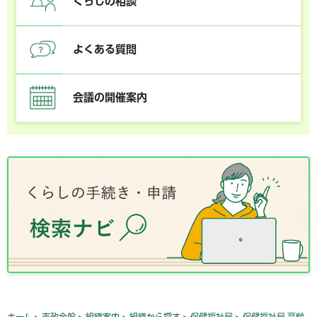
くらしの相談
よくある質問
会議の開催案内
ホーム
>
市政全般
>
組織案内
>
組織から探す
>
保健福祉局
>
保健福祉局 高齢