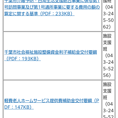
千葉市介護予防・日常生活支援総合事業に係る第1
援班
号訪問事業及び第1号通所事業に要する費用の額の
（04
算定に関する基準（PDF：233KB）
3-24
5-50
62）
施設
支援
班
千葉市社会福祉施設整備資金利子補給金交付要綱
（04
（PDF：193KB）
3-24
5-52
56）
施設
支援
班
軽費老人ホームサービス提供費補助金交付要綱（P
（04
DF：147KB）
3-24
5-52