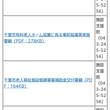
5-52
56）
施設
支援
班
千葉市有料老人ホーム設置に係る事前協議等実施
（04
要綱（PDF：278KB）
3-24
5-52
56）
施設
支援
班
千葉市老人福祉施設修繕事業補助金交付要綱（PD
（04
F：164KB）
3-24
5-52
56）
施設