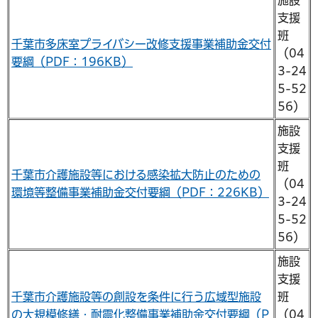
支援
班
千葉市多床室プライバシー改修支援事業補助金交付
（04
要綱（PDF：196KB）
3-24
5-52
56）
施設
支援
班
千葉市介護施設等における感染拡大防止のための
（04
環境等整備事業補助金交付要綱（PDF：226KB）
3-24
5-52
56）
施設
支援
千葉市介護施設等の創設を条件に行う広域型施設
班
の大規模修繕・耐震化整備事業補助金交付要綱（P
（04