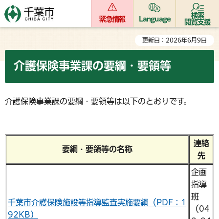
検索
緊急情報
Language
閲覧支援
更新日：2026年6月9日
介護保険事業課の要綱・要領等
介護保険事業課の要綱・要領等は以下のとおりです。
連絡
要綱・要領等の名称
先
企画
指導
班
千葉市介護保険施設等指導監査実施要綱（PDF：1
（04
92KB）