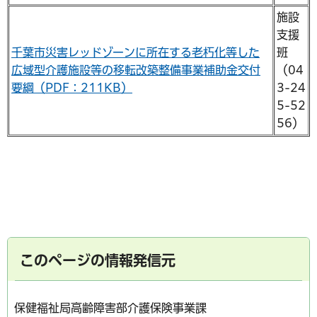
施設
支援
千葉市災害レッドゾーンに所在する老朽化等した
班
広域型介護施設等の移転改築整備事業補助金交付
（04
要綱（PDF：211KB）
3-24
5-52
56）
このページの情報発信元
保健福祉局高齢障害部介護保険事業課