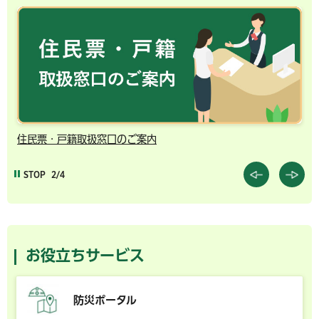
住民票・戸籍取扱窓口のご案内
千
STOP
2/4
お役立ちサービス
防災ポータル