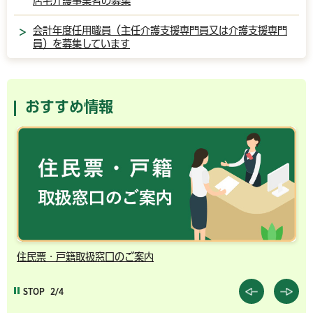
居宅介護事業者の募集
会計年度任用職員（主任介護支援専門員又は介護支援専門
員）を募集しています
おすすめ情報
住民票・戸籍取扱窓口のご案内
千
STOP
2/4