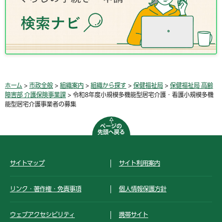
ホーム
>
市政全般
>
組織案内
>
組織から探す
>
保健福祉局
>
保健福祉局 高齢
障害部 介護保険事業課
> 令和8年度小規模多機能型居宅介護・看護小規模多機
能型居宅介護事業者の募集
ページの
先頭へ戻る
サイトマップ
サイト利用案内
リンク・著作権・免責事項
個人情報保護方針
ウェブアクセシビリティ
携帯サイト