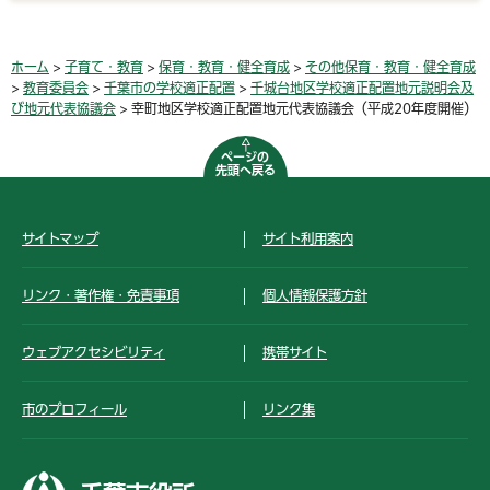
ホーム
>
子育て・教育
>
保育・教育・健全育成
>
その他保育・教育・健全育成
>
教育委員会
>
千葉市の学校適正配置
>
千城台地区学校適正配置地元説明会及
び地元代表協議会
> 幸町地区学校適正配置地元代表協議会（平成20年度開催）
ページの
先頭へ戻る
サイトマップ
サイト利用案内
リンク・著作権・免責事項
個人情報保護方針
ウェブアクセシビリティ
携帯サイト
市のプロフィール
リンク集