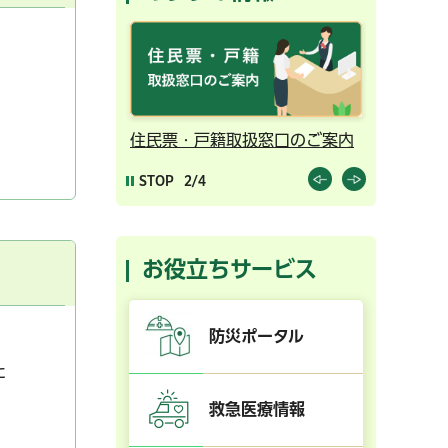
ンライン予約
住民票・戸籍取扱窓口のご案内
千葉市の
STOP
2/4
お役立ちサービス
防災ポータル
た
救急医療情報