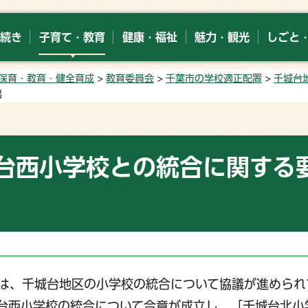
続き
子育て・教育
健康・福祉
魅力・観光
しごと
保育・教育・健全育成
>
教育委員会
>
千葉市の学校適正配置
>
千城台
出
台西小学校との統合に関する
は、千城台地区の小学校の統合について協議が進められ
台西小学校の統合について合意が成立し、「千城台北小