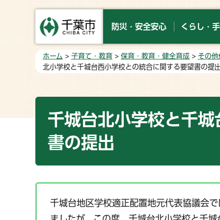
防災・安全安心
くらし・手
ホーム
>
子育て・教育
>
保育・教育・健全育成
>
その他
北小学校と千城台西小学校との統合に関する要望書の提
千城台北小学校と千城
書の提出
千城台地区学校適正配置地元代表協議会で
ましたが、この度、千城台北小学校と千城