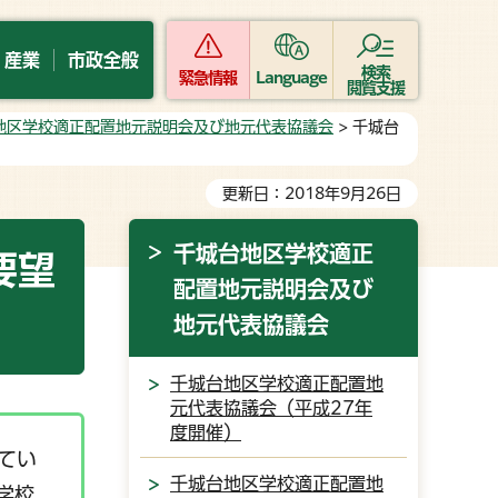
・産業
市政全般
検索
緊急情報
Language
閲覧支援
地区学校適正配置地元説明会及び地元代表協議会
> 千城台
更新日：2018年9月26日
千城台地区学校適正
要望
配置地元説明会及び
地元代表協議会
千城台地区学校適正配置地
元代表協議会（平成27年
度開催）
てい
千城台地区学校適正配置地
学校