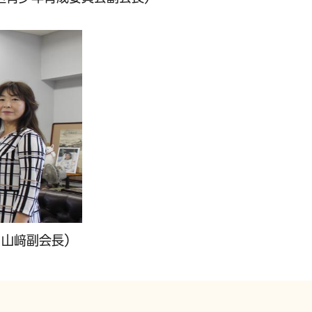
、山﨑副会長）