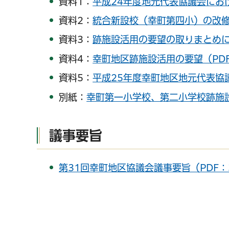
資料1：
平成24年度地元代表協議会におけ
資料2：
統合新設校（幸町第四小）の改修に
資料3：
跡施設活用の要望の取りまとめにつ
資料4：
幸町地区跡施設活用の要望（PDF
資料5：
平成25年度幸町地区地元代表協議
別紙：
幸町第一小学校、第二小学校跡施設
議事要旨
第31回幸町地区協議会議事要旨（PDF：3