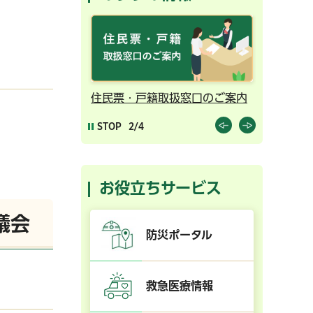
ンライン予約
住民票・戸籍取扱窓口のご案内
千葉市の
STOP
2/4
お役立ちサービス
議会
防災ポータル
救急医療情報