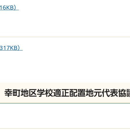
16KB）
サービス
コンビニ交付
区役所窓口オ
17KB）
回）幸町地区学校適正配置地元代表協