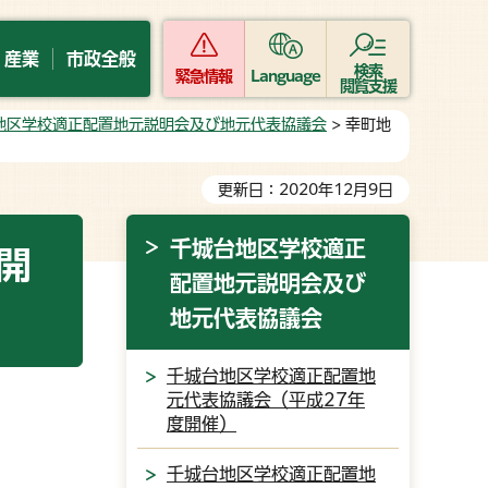
・産業
市政全般
検索
緊急情報
Language
閲覧支援
地区学校適正配置地元説明会及び地元代表協議会
> 幸町地
更新日：2020年12月9日
千城台地区学校適正
開
配置地元説明会及び
地元代表協議会
千城台地区学校適正配置地
元代表協議会（平成27年
度開催）
千城台地区学校適正配置地