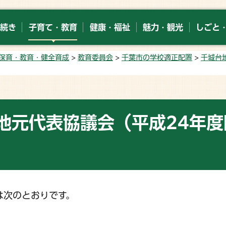
続き
子育て・教育
健康・福祉
魅力・観光
しごと
保育・教育・健全育成
>
教育委員会
>
千葉市の学校適正配置
>
千城台
地元代表協議会（平成24年度
は次のとおりです。