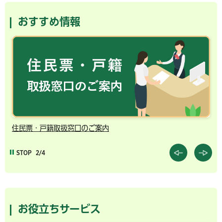
おすすめ情報
住民票・戸籍取扱窓口のご案内
千
STOP
2/4
お役立ちサービス