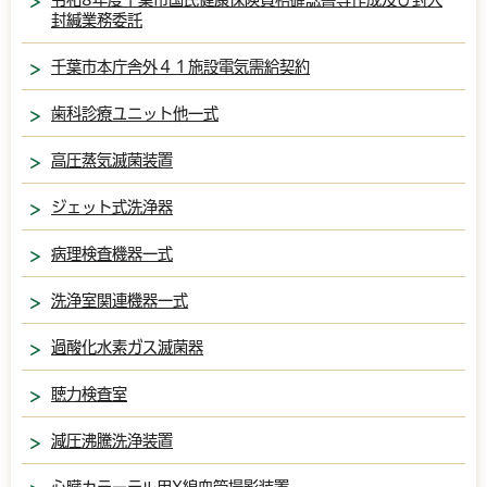
封緘業務委託
千葉市本庁舎外４１施設電気需給契約
歯科診療ユニット他一式
高圧蒸気滅菌装置
ジェット式洗浄器
病理検査機器一式
洗浄室関連機器一式
過酸化水素ガス滅菌器
聴力検査室
減圧沸騰洗浄装置