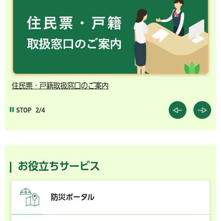
千葉市の電子行政サービス
コ
STOP
3/4
お役立ちサービス
防災ポータル