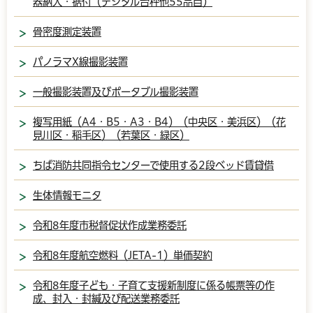
器納入・据付（デジタル台秤他55品目）
骨密度測定装置
パノラマX線撮影装置
一般撮影装置及びポータブル撮影装置
複写用紙（A4・B5・A3・B4）（中央区・美浜区）（花
見川区・稲毛区）（若葉区・緑区）
ちば消防共同指令センターで使用する2段ベッド賃貸借
生体情報モニタ
令和8年度市税督促状作成業務委託
令和8年度航空燃料（JETA-1）単価契約
令和8年度子ども・子育て支援新制度に係る帳票等の作
成、封入・封緘及び配送業務委託