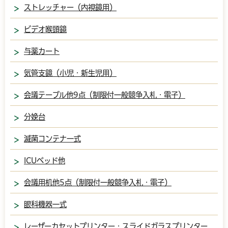
ストレッチャー（内視鏡用）
ビデオ喉頭鏡
与薬カート
気管支鏡（小児・新生児用）
会議テーブル他9点（制限付一般競争入札・電子）
分娩台
滅菌コンテナ一式
ICUベッド他
会議用机他5点（制限付一般競争入札・電子）
眼科機器一式
レーザーカセットプリンター・スライドガラスプリンター