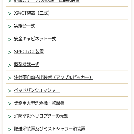
心臓カテーテル用X線血管撮影装置
X線CT装置（二式）
実験台一式
安全キャビネット一式
SPECT/CT装置
薬剤機器一式
注射薬自動払出装置（アンプルピッカー）
ベッドパンウォッシャー
業務用大型洗濯機・乾燥機
消防防災ヘリコプターの売却
順送浴装置及びミストシャワー浴装置