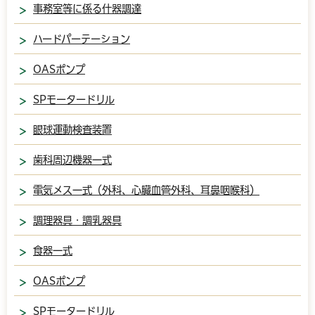
事務室等に係る什器調達
ハードパーテーション
OASポンプ
SPモータードリル
眼球運動検査装置
歯科周辺機器一式
電気メス一式（外科、心臓血管外科、耳鼻咽喉科）
調理器具・調乳器具
食器一式
OASポンプ
SPモータードリル