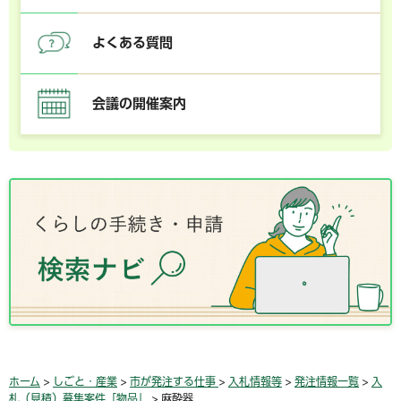
よくある質問
会議の開催案内
ホーム
>
しごと・産業
>
市が発注する仕事
>
入札情報等
>
発注情報一覧
>
入
札（見積）募集案件「物品」
> 麻酔器