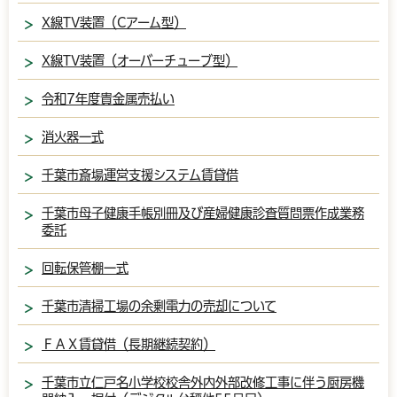
X線TV装置（Cアーム型）
X線TV装置（オーバーチューブ型）
令和7年度貴金属売払い
消火器一式
千葉市斎場運営支援システム賃貸借
千葉市母子健康手帳別冊及び産婦健康診査質問票作成業務
委託
回転保管棚一式
千葉市清掃工場の余剰電力の売却について
ＦＡＸ賃貸借（長期継続契約）
千葉市立仁戸名小学校校舎外内外部改修工事に伴う厨房機