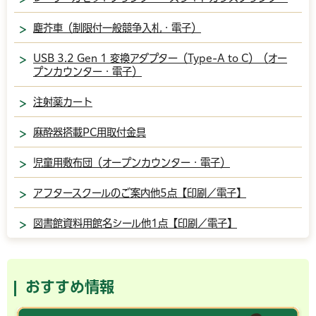
塵芥車（制限付一般競争入札・電子）
USB 3.2 Gen 1 変換アダプター（Type-A to C）（オー
プンカウンター・電子）
注射薬カート
麻酔器搭載PC用取付金具
児童用敷布団（オープンカウンター・電子）
アフタースクールのご案内他5点【印刷／電子】
図書館資料用館名シール他1点【印刷／電子】
おすすめ情報