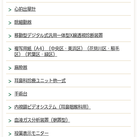
心拍出量計
除細動器
移動型デジタル式汎用一体型X線透視診断装置
複写用紙（A4）（中央区・美浜区）（花見川区・稲毛
区）（若葉区・緑区）
麻酔器
耳鼻科診療ユニット他一式
手術台
内視鏡ビデオシステム（耳鼻咽喉科用）
血液ガス分析装置（据置型）
投薬表示モニター