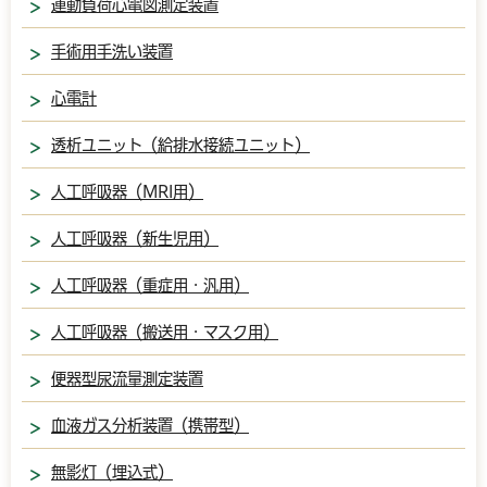
運動負荷心電図測定装置
手術用手洗い装置
心電計
透析ユニット（給排水接続ユニット）
人工呼吸器（MRI用）
人工呼吸器（新生児用）
人工呼吸器（重症用・汎用）
人工呼吸器（搬送用・マスク用）
便器型尿流量測定装置
血液ガス分析装置（携帯型）
無影灯（埋込式）