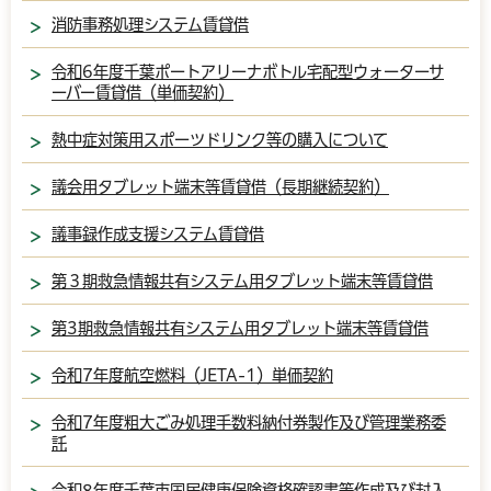
消防事務処理システム賃貸借
令和6年度千葉ポートアリーナボトル宅配型ウォーターサ
ーバー賃貸借（単価契約）
熱中症対策用スポーツドリンク等の購入について
議会用タブレット端末等賃貸借（長期継続契約）
議事録作成支援システム賃貸借
第３期救急情報共有システム用タブレット端末等賃貸借
第3期救急情報共有システム用タブレット端末等賃貸借
令和7年度航空燃料（JETA-1）単価契約
令和7年度粗大ごみ処理手数料納付券製作及び管理業務委
託
令和8年度千葉市国民健康保険資格確認書等作成及び封入