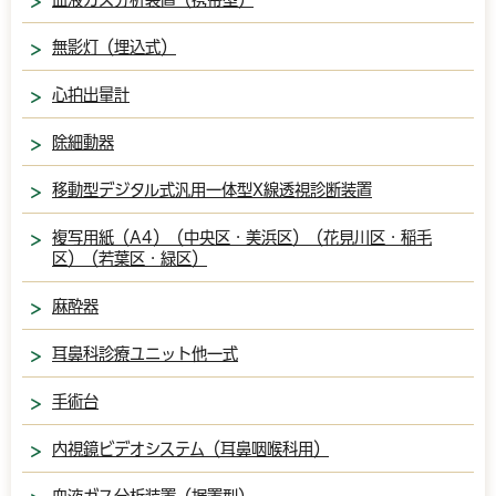
無影灯（埋込式）
心拍出量計
除細動器
移動型デジタル式汎用一体型X線透視診断装置
複写用紙（A4）（中央区・美浜区）（花見川区・稲毛
区）（若葉区・緑区）
麻酔器
耳鼻科診療ユニット他一式
手術台
内視鏡ビデオシステム（耳鼻咽喉科用）