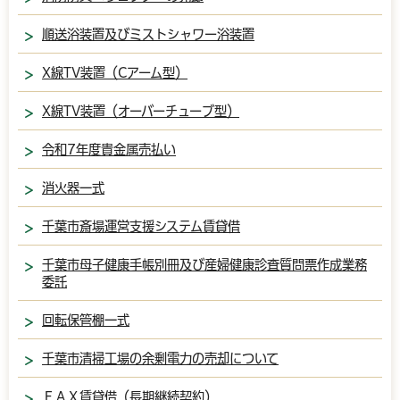
順送浴装置及びミストシャワー浴装置
X線TV装置（Cアーム型）
X線TV装置（オーバーチューブ型）
令和7年度貴金属売払い
消火器一式
千葉市斎場運営支援システム賃貸借
千葉市母子健康手帳別冊及び産婦健康診査質問票作成業務
委託
回転保管棚一式
千葉市清掃工場の余剰電力の売却について
ＦＡＸ賃貸借（長期継続契約）