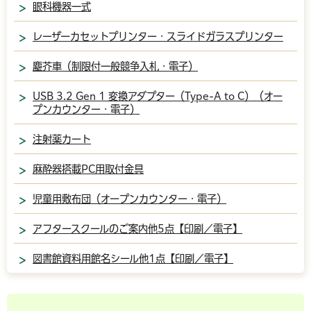
眼科機器一式
レーザーカセットプリンター・スライドガラスプリンター
塵芥車（制限付一般競争入札・電子）
USB 3.2 Gen 1 変換アダプター（Type-A to C）（オー
プンカウンター・電子）
注射薬カート
麻酔器搭載PC用取付金具
児童用敷布団（オープンカウンター・電子）
アフタースクールのご案内他5点【印刷／電子】
図書館資料用館名シール他1点【印刷／電子】