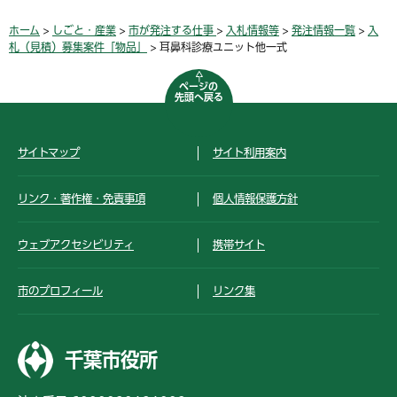
ホーム
>
しごと・産業
>
市が発注する仕事
>
入札情報等
>
発注情報一覧
>
入
札（見積）募集案件「物品」
> 耳鼻科診療ユニット他一式
ページの
先頭へ戻る
サイトマップ
サイト利用案内
リンク・著作権・免責事項
個人情報保護方針
ウェブアクセシビリティ
携帯サイト
市のプロフィール
リンク集
千葉市役所