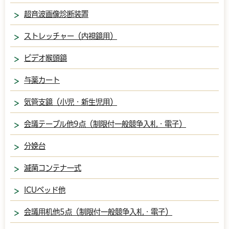
超音波画像診断装置
ストレッチャー（内視鏡用）
ビデオ喉頭鏡
与薬カート
気管支鏡（小児・新生児用）
会議テーブル他9点（制限付一般競争入札・電子）
分娩台
滅菌コンテナ一式
ICUベッド他
会議用机他5点（制限付一般競争入札・電子）