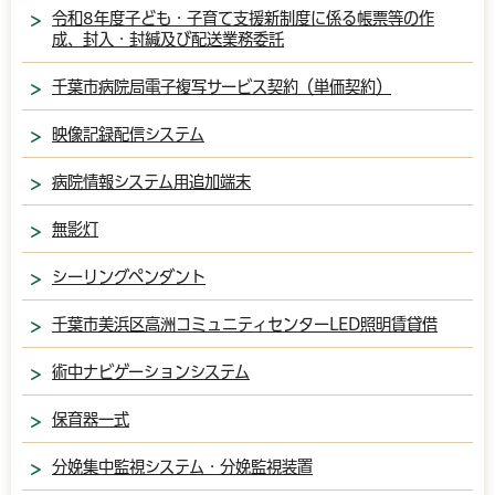
令和8年度子ども・子育て支援新制度に係る帳票等の作
成、封入・封緘及び配送業務委託
千葉市病院局電子複写サービス契約（単価契約）
映像記録配信システム
病院情報システム用追加端末
無影灯
シーリングペンダント
千葉市美浜区高洲コミュニティセンターLED照明賃貸借
術中ナビゲーションシステム
保育器一式
分娩集中監視システム・分娩監視装置