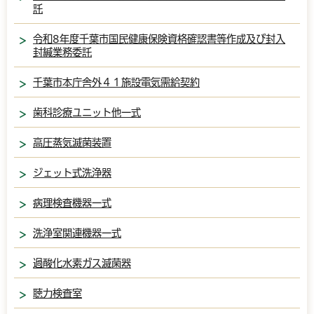
託
令和8年度千葉市国民健康保険資格確認書等作成及び封入
封緘業務委託
千葉市本庁舎外４１施設電気需給契約
歯科診療ユニット他一式
高圧蒸気滅菌装置
ジェット式洗浄器
病理検査機器一式
洗浄室関連機器一式
過酸化水素ガス滅菌器
聴力検査室