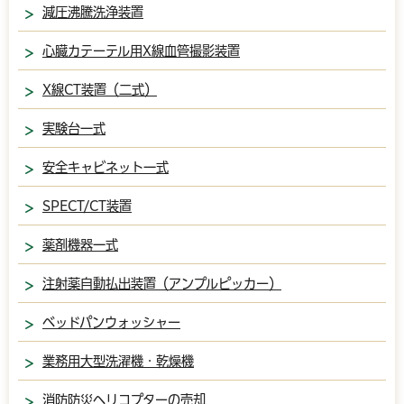
減圧沸騰洗浄装置
心臓カテーテル用X線血管撮影装置
X線CT装置（二式）
実験台一式
安全キャビネット一式
SPECT/CT装置
薬剤機器一式
注射薬自動払出装置（アンプルピッカー）
ベッドパンウォッシャー
業務用大型洗濯機・乾燥機
消防防災ヘリコプターの売却