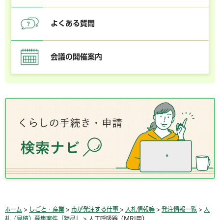
よくある質問
会議の開催案内
ホーム
>
しごと・産業
>
市が発注する仕事
>
入札情報等
>
発注情報一覧
>
入
札（見積）募集案件「物品」
> 人工呼吸器（MRI用）