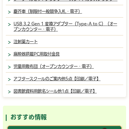
塵芥車（制限付一般競争入札・電子）
USB 3.2 Gen 1 変換アダプター（Type-A to C）（オー
プンカウンター・電子）
注射薬カート
麻酔器搭載PC用取付金具
児童用敷布団（オープンカウンター・電子）
アフタースクールのご案内他5点【印刷／電子】
図書館資料用館名シール他1点【印刷／電子】
おすすめ情報