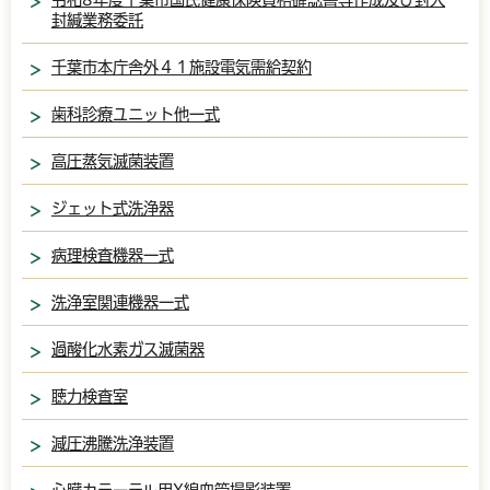
封緘業務委託
千葉市本庁舎外４１施設電気需給契約
歯科診療ユニット他一式
高圧蒸気滅菌装置
ジェット式洗浄器
病理検査機器一式
洗浄室関連機器一式
過酸化水素ガス滅菌器
聴力検査室
減圧沸騰洗浄装置