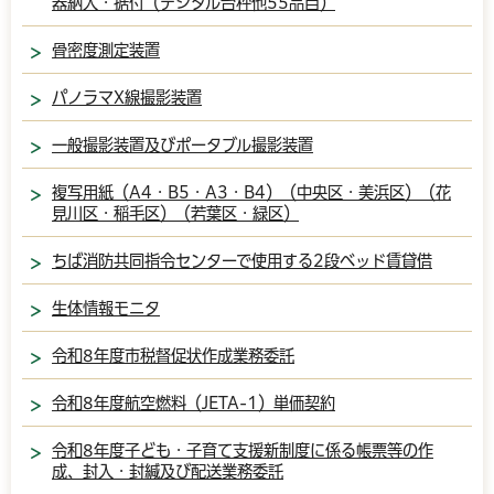
器納入・据付（デジタル台秤他55品目）
骨密度測定装置
パノラマX線撮影装置
一般撮影装置及びポータブル撮影装置
複写用紙（A4・B5・A3・B4）（中央区・美浜区）（花
見川区・稲毛区）（若葉区・緑区）
ちば消防共同指令センターで使用する2段ベッド賃貸借
生体情報モニタ
令和8年度市税督促状作成業務委託
令和8年度航空燃料（JETA-1）単価契約
令和8年度子ども・子育て支援新制度に係る帳票等の作
成、封入・封緘及び配送業務委託