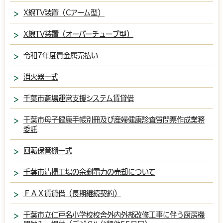
X線TV装置（Cアーム型）
X線TV装置（オーバーチューブ型）
令和7年度貴金属売払い
消火器一式
千葉市斎場運営支援システム賃貸借
千葉市母子健康手帳別冊及び産婦健康診査質問票作成業務
委託
回転保管棚一式
千葉市清掃工場の余剰電力の売却について
ＦＡＸ賃貸借（長期継続契約）
千葉市立仁戸名小学校校舎外内外部改修工事に伴う厨房機