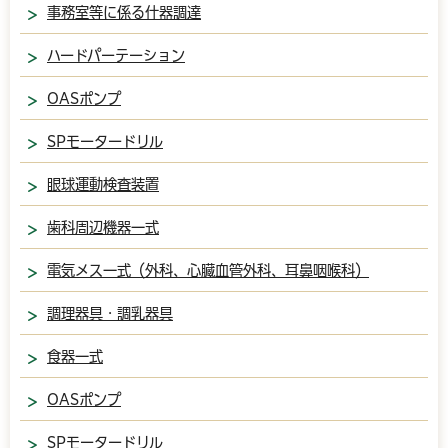
事務室等に係る什器調達
ハードパーテーション
OASポンプ
SPモータードリル
眼球運動検査装置
歯科周辺機器一式
電気メス一式（外科、心臓血管外科、耳鼻咽喉科）
調理器具・調乳器具
食器一式
OASポンプ
SPモータードリル