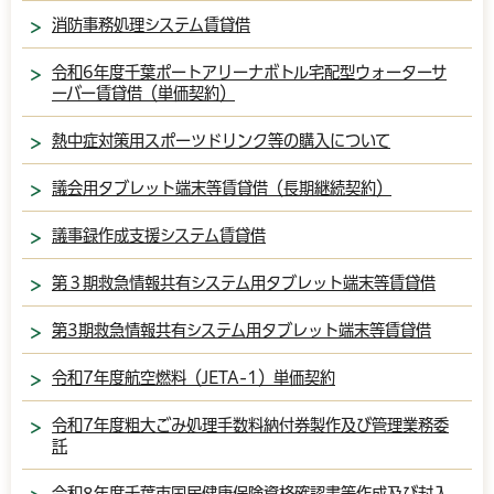
消防事務処理システム賃貸借
令和6年度千葉ポートアリーナボトル宅配型ウォーターサ
ーバー賃貸借（単価契約）
熱中症対策用スポーツドリンク等の購入について
議会用タブレット端末等賃貸借（長期継続契約）
議事録作成支援システム賃貸借
第３期救急情報共有システム用タブレット端末等賃貸借
第3期救急情報共有システム用タブレット端末等賃貸借
令和7年度航空燃料（JETA-1）単価契約
令和7年度粗大ごみ処理手数料納付券製作及び管理業務委
託
令和8年度千葉市国民健康保険資格確認書等作成及び封入