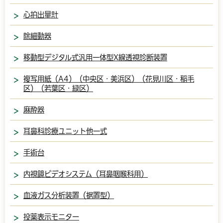
心拍出量計
除細動器
移動型デジタル式汎用一体型X線透視診断装置
複写用紙（A4）（中央区・美浜区）（花見川区・稲毛
区）（若葉区・緑区）
麻酔器
耳鼻科診療ユニット他一式
手術台
内視鏡ビデオシステム（耳鼻咽喉科用）
血液ガス分析装置（据置型）
投薬表示モニター