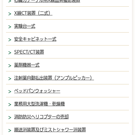
心臓カテーテル用X線血管撮影装置
X線CT装置（二式）
実験台一式
安全キャビネット一式
SPECT/CT装置
薬剤機器一式
注射薬自動払出装置（アンプルピッカー）
ベッドパンウォッシャー
業務用大型洗濯機・乾燥機
消防防災ヘリコプターの売却
順送浴装置及びミストシャワー浴装置