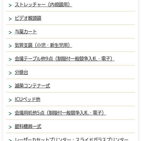
ストレッチャー（内視鏡用）
ビデオ喉頭鏡
与薬カート
気管支鏡（小児・新生児用）
会議テーブル他9点（制限付一般競争入札・電子）
分娩台
滅菌コンテナ一式
ICUベッド他
会議用机他5点（制限付一般競争入札・電子）
眼科機器一式
レーザーカセットプリンター・スライドガラスプリンター