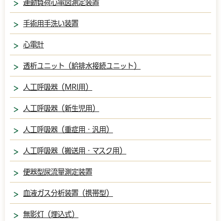
運動負荷心電図測定装置
手術用手洗い装置
心電計
透析ユニット（給排水接続ユニット）
人工呼吸器（MRI用）
人工呼吸器（新生児用）
人工呼吸器（重症用・汎用）
人工呼吸器（搬送用・マスク用）
便器型尿流量測定装置
血液ガス分析装置（携帯型）
無影灯（埋込式）