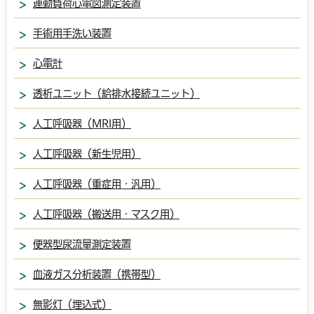
運動負荷心電図測定装置
手術用手洗い装置
心電計
透析ユニット（給排水接続ユニット）
人工呼吸器（MRI用）
人工呼吸器（新生児用）
人工呼吸器（重症用・汎用）
人工呼吸器（搬送用・マスク用）
便器型尿流量測定装置
血液ガス分析装置（携帯型）
無影灯（埋込式）