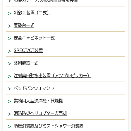
心臓カテーテル用X線血管撮影装置
X線CT装置（二式）
実験台一式
安全キャビネット一式
SPECT/CT装置
薬剤機器一式
注射薬自動払出装置（アンプルピッカー）
ベッドパンウォッシャー
業務用大型洗濯機・乾燥機
消防防災ヘリコプターの売却
順送浴装置及びミストシャワー浴装置