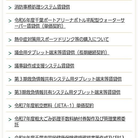
消防事務処理システム賃貸借
令和6年度千葉ポートアリーナボトル宅配型ウォーターサ
ーバー賃貸借（単価契約）
熱中症対策用スポーツドリンク等の購入について
議会用タブレット端末等賃貸借（長期継続契約）
議事録作成支援システム賃貸借
第３期救急情報共有システム用タブレット端末等賃貸借
第3期救急情報共有システム用タブレット端末等賃貸借
令和7年度航空燃料（JETA-1）単価契約
令和7年度粗大ごみ処理手数料納付券製作及び管理業務委
託
令和8年度千葉市国民健康保険資格確認書等作成及び封入