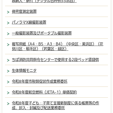
器納入・据付（デジタル台秤他55品目）
骨密度測定装置
パノラマX線撮影装置
一般撮影装置及びポータブル撮影装置
複写用紙（A4・B5・A3・B4）（中央区・美浜区）（花
見川区・稲毛区）（若葉区・緑区）
ちば消防共同指令センターで使用する2段ベッド賃貸借
生体情報モニタ
令和8年度市税督促状作成業務委託
令和8年度航空燃料（JETA-1）単価契約
令和8年度子ども・子育て支援新制度に係る帳票等の作
成、封入・封緘及び配送業務委託