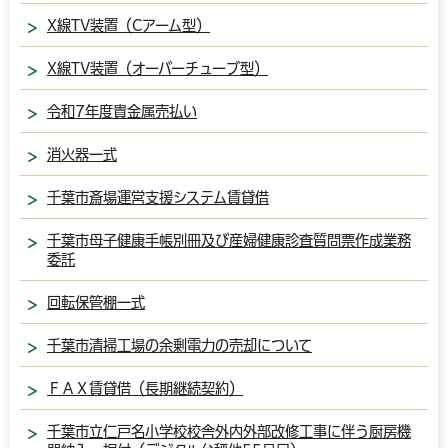
X線TV装置（Cアーム型）
X線TV装置（オーバーチューブ型）
令和7年度貴金属売払い
消火器一式
千葉市斎場運営支援システム賃貸借
千葉市母子健康手帳別冊及び産婦健康診査質問票作成業務
委託
回転保管棚一式
千葉市清掃工場の余剰電力の売却について
ＦＡＸ賃貸借（長期継続契約）
千葉市立仁戸名小学校校舎外内外部改修工事に伴う厨房機