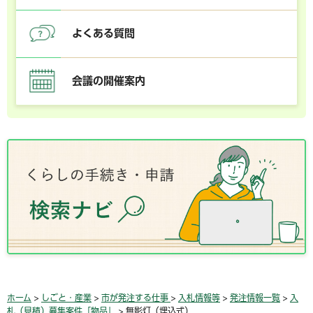
よくある質問
会議の開催案内
ホーム
>
しごと・産業
>
市が発注する仕事
>
入札情報等
>
発注情報一覧
>
入
札（見積）募集案件「物品」
> 無影灯（埋込式）