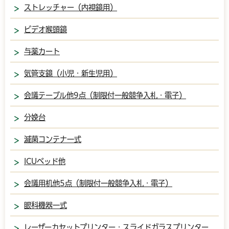
ストレッチャー（内視鏡用）
ビデオ喉頭鏡
与薬カート
気管支鏡（小児・新生児用）
会議テーブル他9点（制限付一般競争入札・電子）
分娩台
滅菌コンテナ一式
ICUベッド他
会議用机他5点（制限付一般競争入札・電子）
眼科機器一式
レーザーカセットプリンター・スライドガラスプリンター