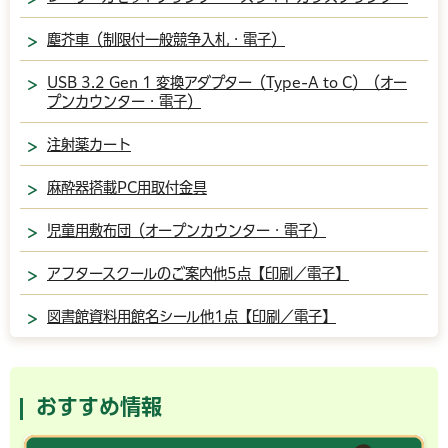
塵芥車（制限付一般競争入札・電子）
USB 3.2 Gen 1 変換アダプター（Type-A to C）（オー
プンカウンター・電子）
注射薬カート
麻酔器搭載PC用取付金具
児童用敷布団（オープンカウンター・電子）
アフタースクールのご案内他5点【印刷／電子】
図書館資料用館名シール他1点【印刷／電子】
おすすめ情報