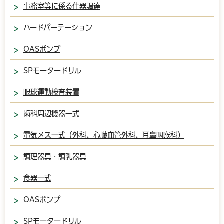
事務室等に係る什器調達
ハードパーテーション
OASポンプ
SPモータードリル
眼球運動検査装置
歯科周辺機器一式
電気メス一式（外科、心臓血管外科、耳鼻咽喉科）
調理器具・調乳器具
食器一式
OASポンプ
SPモータードリル