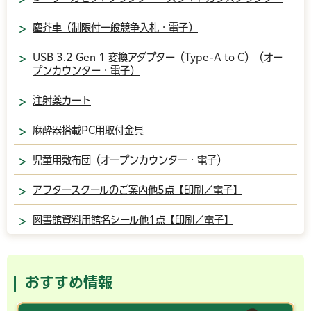
塵芥車（制限付一般競争入札・電子）
USB 3.2 Gen 1 変換アダプター（Type-A to C）（オー
プンカウンター・電子）
注射薬カート
麻酔器搭載PC用取付金具
児童用敷布団（オープンカウンター・電子）
アフタースクールのご案内他5点【印刷／電子】
図書館資料用館名シール他1点【印刷／電子】
おすすめ情報