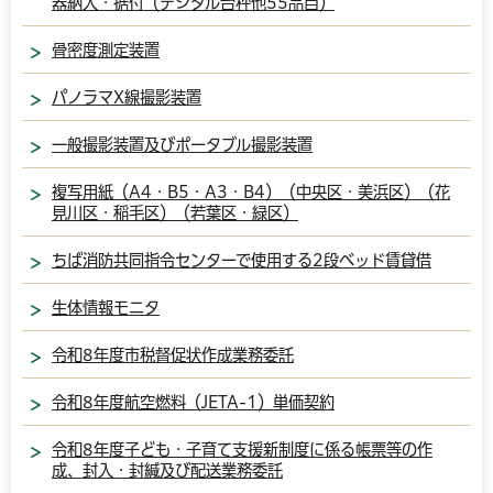
器納入・据付（デジタル台秤他55品目）
骨密度測定装置
パノラマX線撮影装置
一般撮影装置及びポータブル撮影装置
複写用紙（A4・B5・A3・B4）（中央区・美浜区）（花
見川区・稲毛区）（若葉区・緑区）
ちば消防共同指令センターで使用する2段ベッド賃貸借
生体情報モニタ
令和8年度市税督促状作成業務委託
令和8年度航空燃料（JETA-1）単価契約
令和8年度子ども・子育て支援新制度に係る帳票等の作
成、封入・封緘及び配送業務委託