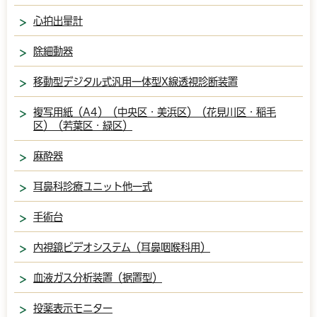
心拍出量計
除細動器
移動型デジタル式汎用一体型X線透視診断装置
複写用紙（A4）（中央区・美浜区）（花見川区・稲毛
区）（若葉区・緑区）
麻酔器
耳鼻科診療ユニット他一式
手術台
内視鏡ビデオシステム（耳鼻咽喉科用）
血液ガス分析装置（据置型）
投薬表示モニター