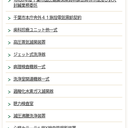
封緘業務委託
千葉市本庁舎外４１施設電気需給契約
歯科診療ユニット他一式
高圧蒸気滅菌装置
ジェット式洗浄器
病理検査機器一式
洗浄室関連機器一式
過酸化水素ガス滅菌器
聴力検査室
減圧沸騰洗浄装置