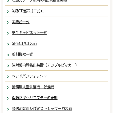
心臓カテーテル用X線血管撮影装置
X線CT装置（二式）
実験台一式
安全キャビネット一式
SPECT/CT装置
薬剤機器一式
注射薬自動払出装置（アンプルピッカー）
ベッドパンウォッシャー
業務用大型洗濯機・乾燥機
消防防災ヘリコプターの売却
順送浴装置及びミストシャワー浴装置