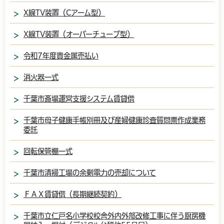
X線TV装置（Cアーム型）
X線TV装置（オーバーチューブ型）
令和7年度貴金属売払い
消火器一式
千葉市斎場運営支援システム賃貸借
千葉市母子健康手帳別冊及び産婦健康診査質問票作成業務
委託
回転保管棚一式
千葉市清掃工場の余剰電力の売却について
ＦＡＸ賃貸借（長期継続契約）
千葉市立仁戸名小学校校舎外内外部改修工事に伴う厨房機