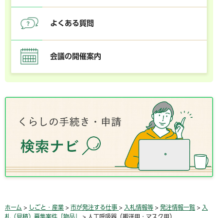
よくある質問
会議の開催案内
ホーム
>
しごと・産業
>
市が発注する仕事
>
入札情報等
>
発注情報一覧
>
入
札（見積）募集案件「物品」
> 人工呼吸器（搬送用・マスク用）