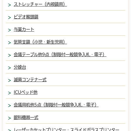
ストレッチャー（内視鏡用）
ビデオ喉頭鏡
与薬カート
気管支鏡（小児・新生児用）
会議テーブル他9点（制限付一般競争入札・電子）
分娩台
滅菌コンテナ一式
ICUベッド他
会議用机他5点（制限付一般競争入札・電子）
眼科機器一式
レーザーカセットプリンター・スライドガラスプリンター