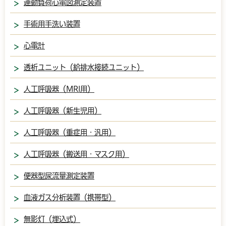
運動負荷心電図測定装置
手術用手洗い装置
心電計
透析ユニット（給排水接続ユニット）
人工呼吸器（MRI用）
人工呼吸器（新生児用）
人工呼吸器（重症用・汎用）
人工呼吸器（搬送用・マスク用）
便器型尿流量測定装置
血液ガス分析装置（携帯型）
無影灯（埋込式）