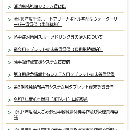
消防事務処理システム賃貸借
令和6年度千葉ポートアリーナボトル宅配型ウォーターサ
ーバー賃貸借（単価契約）
熱中症対策用スポーツドリンク等の購入について
議会用タブレット端末等賃貸借（長期継続契約）
議事録作成支援システム賃貸借
第３期救急情報共有システム用タブレット端末等賃貸借
第3期救急情報共有システム用タブレット端末等賃貸借
令和7年度航空燃料（JETA-1）単価契約
令和7年度粗大ごみ処理手数料納付券製作及び管理業務委
託
令和8年度千葉市国民健康保険資格確認書等作成及び封入