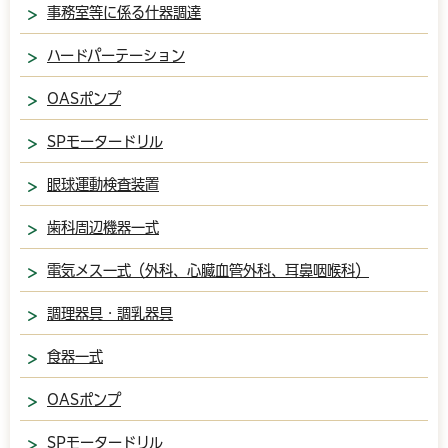
事務室等に係る什器調達
ハードパーテーション
OASポンプ
SPモータードリル
眼球運動検査装置
歯科周辺機器一式
電気メス一式（外科、心臓血管外科、耳鼻咽喉科）
調理器具・調乳器具
食器一式
OASポンプ
SPモータードリル