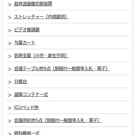
超音波画像診断装置
ストレッチャー（内視鏡用）
ビデオ喉頭鏡
与薬カート
気管支鏡（小児・新生児用）
会議テーブル他9点（制限付一般競争入札・電子）
分娩台
滅菌コンテナ一式
ICUベッド他
会議用机他5点（制限付一般競争入札・電子）
眼科機器一式