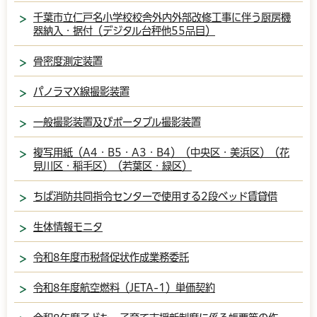
千葉市立仁戸名小学校校舎外内外部改修工事に伴う厨房機
器納入・据付（デジタル台秤他55品目）
骨密度測定装置
パノラマX線撮影装置
一般撮影装置及びポータブル撮影装置
複写用紙（A4・B5・A3・B4）（中央区・美浜区）（花
見川区・稲毛区）（若葉区・緑区）
ちば消防共同指令センターで使用する2段ベッド賃貸借
生体情報モニタ
令和8年度市税督促状作成業務委託
令和8年度航空燃料（JETA-1）単価契約