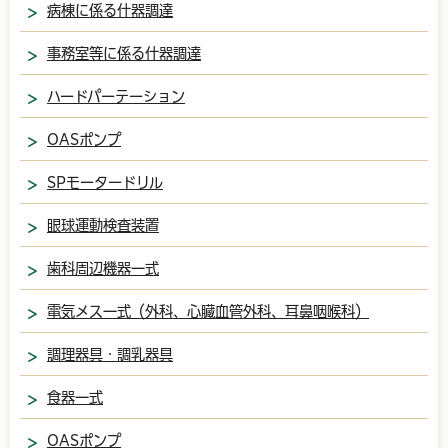
病棟に係る什器調達
事務室等に係る什器調達
ハードパーテーション
OASポンプ
SPモータードリル
眼球運動検査装置
歯科周辺機器一式
電気メス一式（外科、心臓血管外科、耳鼻咽喉科）
調理器具・調乳器具
食器一式
OASポンプ