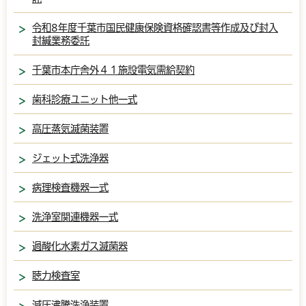
令和8年度千葉市国民健康保険資格確認書等作成及び封入
封緘業務委託
千葉市本庁舎外４１施設電気需給契約
歯科診療ユニット他一式
高圧蒸気滅菌装置
ジェット式洗浄器
病理検査機器一式
洗浄室関連機器一式
過酸化水素ガス滅菌器
聴力検査室
減圧沸騰洗浄装置