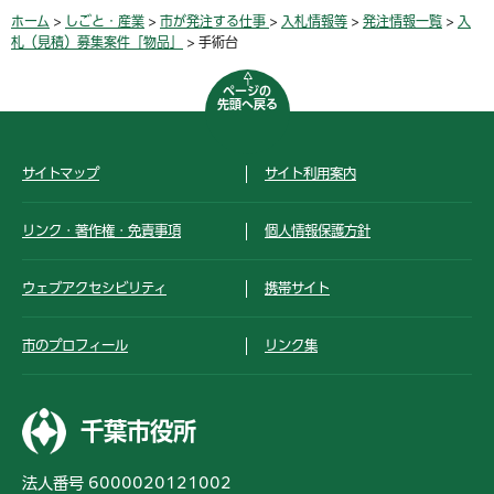
ホーム
>
しごと・産業
>
市が発注する仕事
>
入札情報等
>
発注情報一覧
>
入
札（見積）募集案件「物品」
> 手術台
ページの
先頭へ戻る
サイトマップ
サイト利用案内
リンク・著作権・免責事項
個人情報保護方針
ウェブアクセシビリティ
携帯サイト
市のプロフィール
リンク集
千葉市役所
法人番号 6000020121002