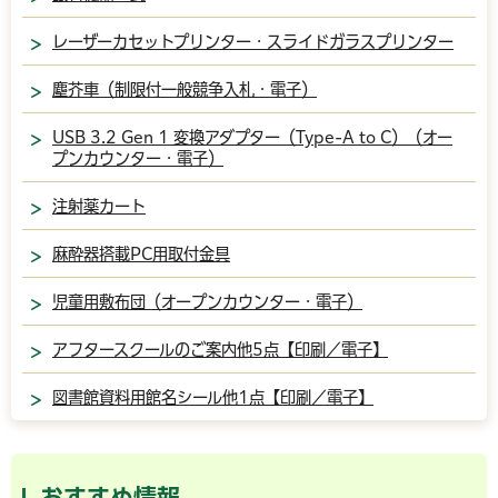
レーザーカセットプリンター・スライドガラスプリンター
塵芥車（制限付一般競争入札・電子）
USB 3.2 Gen 1 変換アダプター（Type-A to C）（オー
プンカウンター・電子）
注射薬カート
麻酔器搭載PC用取付金具
児童用敷布団（オープンカウンター・電子）
アフタースクールのご案内他5点【印刷／電子】
図書館資料用館名シール他1点【印刷／電子】
おすすめ情報