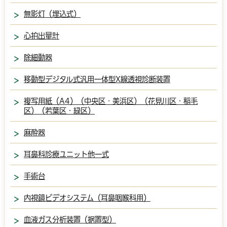
無影灯（埋込式）
心拍出量計
除細動器
移動型デジタル式汎用一体型X線透視診断装置
複写用紙（A4）（中央区・美浜区）（花見川区・稲毛
区）（若葉区・緑区）
麻酔器
耳鼻科診療ユニット他一式
手術台
内視鏡ビデオシステム（耳鼻咽喉科用）
血液ガス分析装置（据置型）