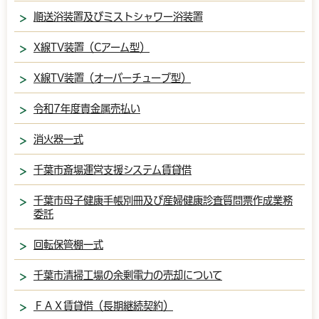
順送浴装置及びミストシャワー浴装置
X線TV装置（Cアーム型）
X線TV装置（オーバーチューブ型）
令和7年度貴金属売払い
消火器一式
千葉市斎場運営支援システム賃貸借
千葉市母子健康手帳別冊及び産婦健康診査質問票作成業務
委託
回転保管棚一式
千葉市清掃工場の余剰電力の売却について
ＦＡＸ賃貸借（長期継続契約）