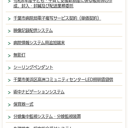
令和8年度子ども・子育て支援新制度に係る帳票等の作
成、封入・封緘及び配送業務委託
千葉市病院局電子複写サービス契約（単価契約）
映像記録配信システム
病院情報システム用追加端末
無影灯
シーリングペンダント
千葉市美浜区高洲コミュニティセンターLED照明賃貸借
術中ナビゲーションシステム
保育器一式
分娩集中監視システム・分娩監視装置