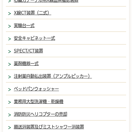
心臓カテーテル用X線血管撮影装置
X線CT装置（二式）
実験台一式
安全キャビネット一式
SPECT/CT装置
薬剤機器一式
注射薬自動払出装置（アンプルピッカー）
ベッドパンウォッシャー
業務用大型洗濯機・乾燥機
消防防災ヘリコプターの売却
順送浴装置及びミストシャワー浴装置