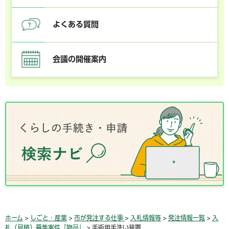
よくある質問
会議の開催案内
ホーム
>
しごと・産業
>
市が発注する仕事
>
入札情報等
>
発注情報一覧
>
入
札（見積）募集案件「物品」
> 手術用手洗い装置