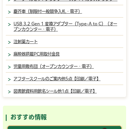
塵芥車（制限付一般競争入札・電子）
USB 3.2 Gen 1 変換アダプター（Type-A to C）（オー
プンカウンター・電子）
注射薬カート
麻酔器搭載PC用取付金具
児童用敷布団（オープンカウンター・電子）
アフタースクールのご案内他5点【印刷／電子】
図書館資料用館名シール他1点【印刷／電子】
おすすめ情報