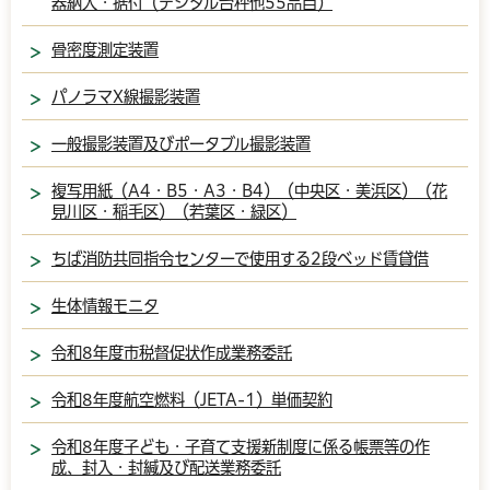
器納入・据付（デジタル台秤他55品目）
骨密度測定装置
パノラマX線撮影装置
一般撮影装置及びポータブル撮影装置
複写用紙（A4・B5・A3・B4）（中央区・美浜区）（花
見川区・稲毛区）（若葉区・緑区）
ちば消防共同指令センターで使用する2段ベッド賃貸借
生体情報モニタ
令和8年度市税督促状作成業務委託
令和8年度航空燃料（JETA-1）単価契約
令和8年度子ども・子育て支援新制度に係る帳票等の作
成、封入・封緘及び配送業務委託