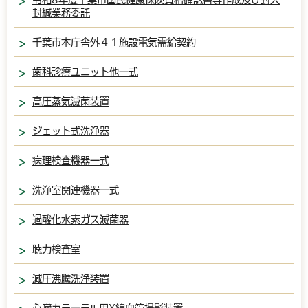
封緘業務委託
千葉市本庁舎外４１施設電気需給契約
歯科診療ユニット他一式
高圧蒸気滅菌装置
ジェット式洗浄器
病理検査機器一式
洗浄室関連機器一式
過酸化水素ガス滅菌器
聴力検査室
減圧沸騰洗浄装置