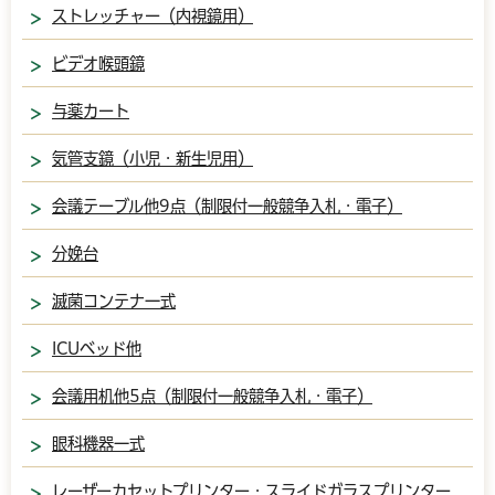
ストレッチャー（内視鏡用）
ビデオ喉頭鏡
与薬カート
気管支鏡（小児・新生児用）
会議テーブル他9点（制限付一般競争入札・電子）
分娩台
滅菌コンテナ一式
ICUベッド他
会議用机他5点（制限付一般競争入札・電子）
眼科機器一式
レーザーカセットプリンター・スライドガラスプリンター