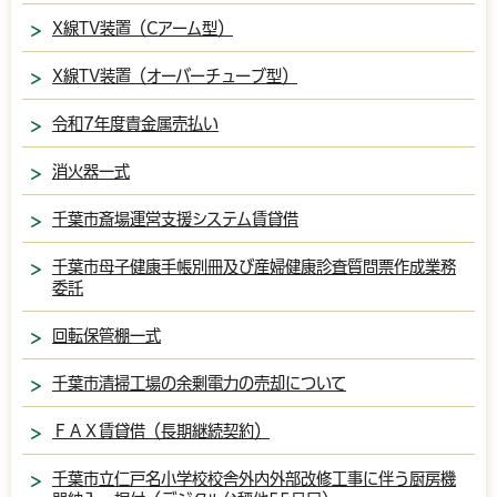
X線TV装置（Cアーム型）
X線TV装置（オーバーチューブ型）
令和7年度貴金属売払い
消火器一式
千葉市斎場運営支援システム賃貸借
千葉市母子健康手帳別冊及び産婦健康診査質問票作成業務
委託
回転保管棚一式
千葉市清掃工場の余剰電力の売却について
ＦＡＸ賃貸借（長期継続契約）
千葉市立仁戸名小学校校舎外内外部改修工事に伴う厨房機