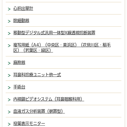
心拍出量計
除細動器
移動型デジタル式汎用一体型X線透視診断装置
複写用紙（A4）（中央区・美浜区）（花見川区・稲毛
区）（若葉区・緑区）
麻酔器
耳鼻科診療ユニット他一式
手術台
内視鏡ビデオシステム（耳鼻咽喉科用）
血液ガス分析装置（据置型）
投薬表示モニター