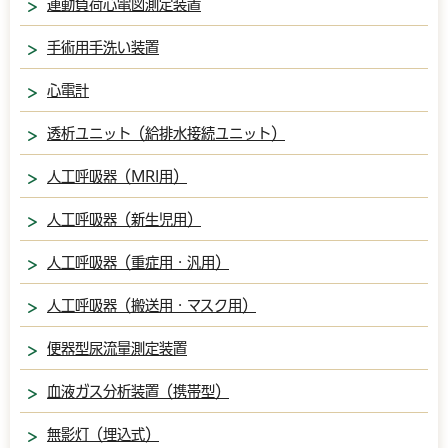
運動負荷心電図測定装置
手術用手洗い装置
心電計
透析ユニット（給排水接続ユニット）
人工呼吸器（MRI用）
人工呼吸器（新生児用）
人工呼吸器（重症用・汎用）
人工呼吸器（搬送用・マスク用）
便器型尿流量測定装置
血液ガス分析装置（携帯型）
無影灯（埋込式）