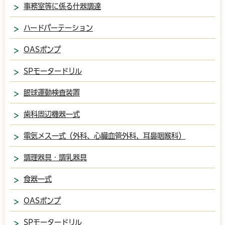
事務室等に係る什器調達
ハードパーテーション
OASポンプ
SPモータードリル
眼球運動検査装置
歯科周辺機器一式
電気メス一式（外科、心臓血管外科、耳鼻咽喉科）
調理器具・調乳器具
食器一式
OASポンプ
SPモータードリル