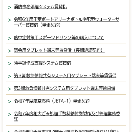
消防事務処理システム賃貸借
令和6年度千葉ポートアリーナボトル宅配型ウォーターサ
ーバー賃貸借（単価契約）
熱中症対策用スポーツドリンク等の購入について
議会用タブレット端末等賃貸借（長期継続契約）
議事録作成支援システム賃貸借
第３期救急情報共有システム用タブレット端末等賃貸借
第3期救急情報共有システム用タブレット端末等賃貸借
令和7年度航空燃料（JETA-1）単価契約
令和7年度粗大ごみ処理手数料納付券製作及び管理業務委
託
令和8年度千葉市国民健康保険資格確認書等作成及び封入