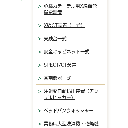
心臓カテーテル用X線血管
撮影装置
X線CT装置（二式）
実験台一式
安全キャビネット一式
SPECT/CT装置
薬剤機器一式
注射薬自動払出装置（アン
プルピッカー）
ベッドパンウォッシャー
業務用大型洗濯機・乾燥機