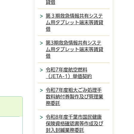
貸借
第３期救急情報共有システ
ム用タブレット端末等賃貸
借
第3期救急情報共有システ
ム用タブレット端末等賃貸
借
令和7年度航空燃料
（JETA-1）単価契約
令和7年度粗大ごみ処理手
数料納付券製作及び管理業
務委託
令和8年度千葉市国民健康
保険資格確認書等作成及び
封入封緘業務委託