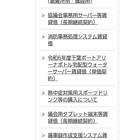
(避難所用・職員用)
協議会事務用サーバー等賃
貸借（長期継続契約）
消防事務処理システム賃貸
借
令和6年度千葉ポートアリ
ーナボトル宅配型ウォータ
ーサーバー賃貸借（単価契
約）
熱中症対策用スポーツドリ
ンク等の購入について
議会用タブレット端末等賃
貸借（長期継続契約）
議事録作成支援システム賃