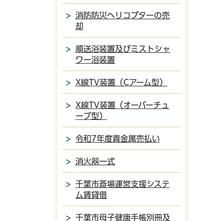
消防防災ヘリコプターの売
却
順送浴装置及びミストシャ
ワー浴装置
X線TV装置（Cアーム型）
X線TV装置（オーバーチュ
ーブ型）
令和7年度貴金属売払い
消火器一式
千葉市斎場運営支援システ
ム賃貸借
千葉市母子健康手帳別冊及