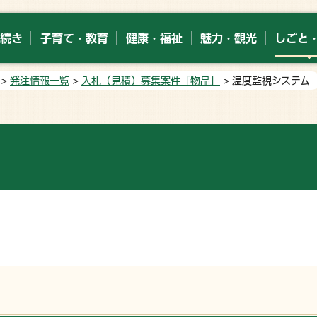
続き
子育て・教育
健康・福祉
魅力・観光
しごと
>
発注情報一覧
>
入札（見積）募集案件「物品」
> 温度監視システム