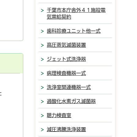
千葉市本庁舎外４１施設電
気需給契約
歯科診療ユニット他一式
高圧蒸気滅菌装置
ジェット式洗浄器
病理検査機器一式
洗浄室関連機器一式
た
過酸化水素ガス滅菌器
聴力検査室
減圧沸騰洗浄装置