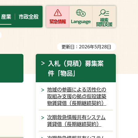
・産業
市政全般
検索
緊急情報
Language
閲覧支援
更新日：2026年5月28日
入札（見積）募集案
件「物品」
地域の参画による活性化の
取組み支援の拠点仮設建築
物賃貸借（長期継続契約）
次期救急情報共有システム
賃貸借（長期継続契約）