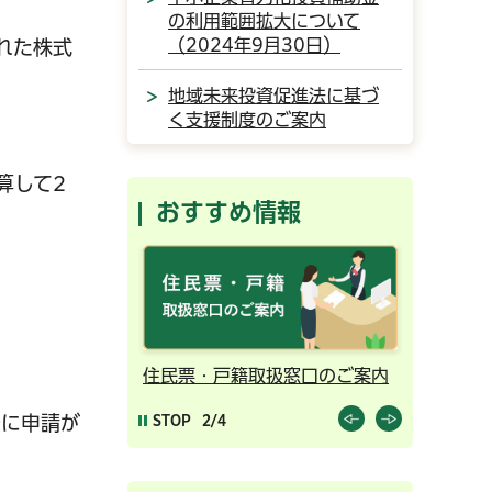
の利用範囲拡大について
（2024年9月30日）
れた株式
地域未来投資促進法に基づ
く支援制度のご案内
算して2
おすすめ情報
ンライン予約
住民票・戸籍取扱窓口のご案内
千葉市の
STOP
2/4
でに申請が