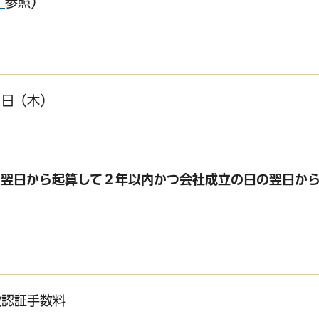
」
参照）
９日（木）
た翌日から起算して２年以内かつ会社成立の日の翌日か
認証手数料