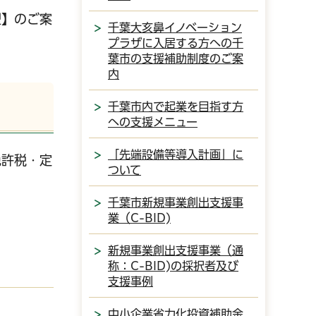
型】のご案
千葉大亥鼻イノベーション
プラザに入居する方への千
葉市の支援補助制度のご案
内
千葉市内で起業を目指す方
への支援メニュー
「先端設備等導入計画」に
免許税・定
ついて
千葉市新規事業創出支援事
業（C-BID)
新規事業創出支援事業（通
称：C-BID)の採択者及び
支援事例
中小企業省力化投資補助金