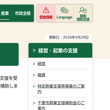
・産業
市政全般
検索
緊急情報
Language
閲覧支援
更新日：2026年5月29日
経営・起業の支援
経営
融資
支援を受
を補助しま
特定創業支援等事業のご案
内
千葉市創業支援補助金のご
案内