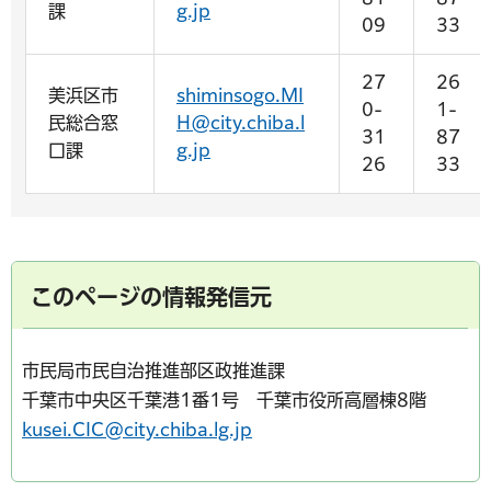
課
g.jp
09
33
27
26
美浜区市
shiminsogo.MI
0-
1-
民総合窓
H@city.chiba.l
31
87
口課
g.jp
26
33
このページの情報発信元
市民局市民自治推進部区政推進課
千葉市中央区千葉港1番1号 千葉市役所高層棟8階
kusei.CIC@city.chiba.lg.jp