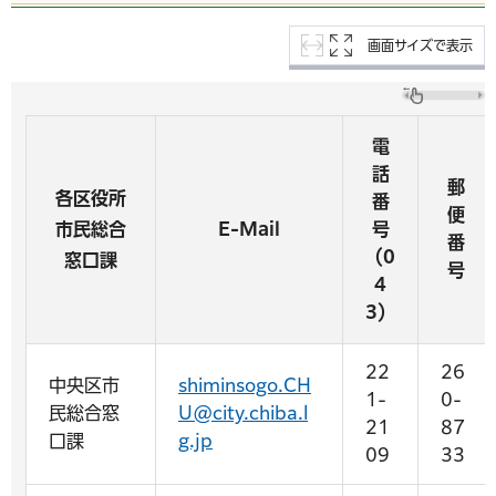
画面サイズで表示
電
話
郵
各区役所
番
便
市民総合
E-Mail
号
番
（0
窓口課
号
4
3）
22
26
中央区市
shiminsogo.CH
1-
0-
民総合窓
U@city.chiba.l
21
87
口課
g.jp
09
33