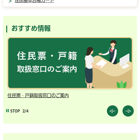
住民基本台帳カード
おすすめ情報
住民票・戸籍取扱窓口のご案内
千
STOP
2/4