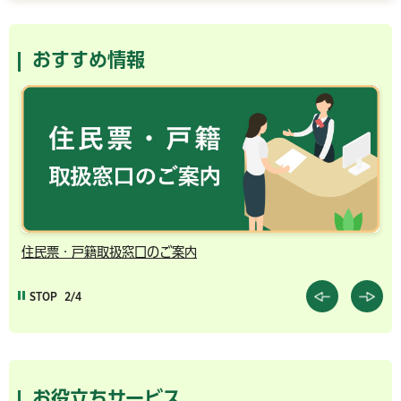
おすすめ情報
住民票・戸籍取扱窓口のご案内
千
STOP
2/4
お役立ちサービス