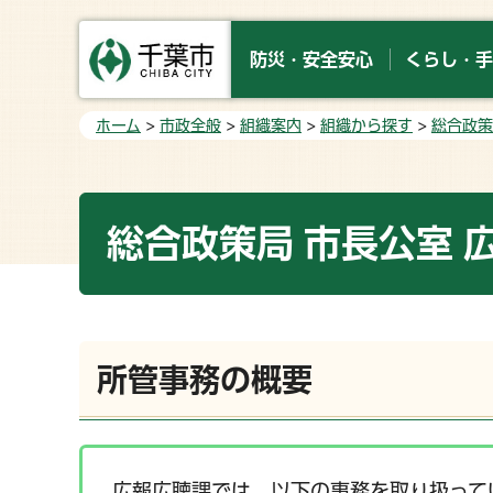
防災・安全安心
くらし・手
ホーム
>
市政全般
>
組織案内
>
組織から探す
>
総合政策
総合政策局 市長公室 
所管事務の概要
広報広聴課では、以下の事務を取り扱って