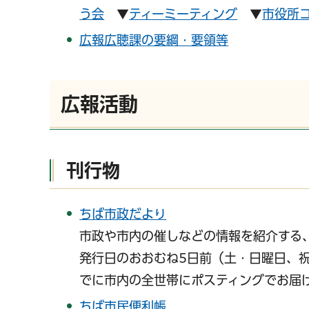
う会
▼
ティーミーティング
▼
市役所
広報広聴課の要綱・要領等
広報活動
刊行物
ちば市政だより
市政や市内の催しなどの情報を紹介する
発行日のおおむね5日前（土・日曜日、祝
でに市内の全世帯にポスティングでお届
ちば市民便利帳