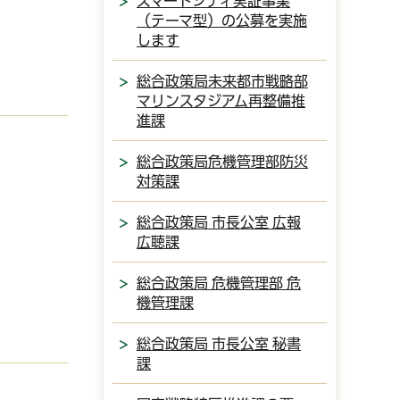
スマートシティ実証事業
（テーマ型）の公募を実施
します
総合政策局未来都市戦略部
マリンスタジアム再整備推
進課
総合政策局危機管理部防災
対策課
総合政策局 市長公室 広報
広聴課
総合政策局 危機管理部 危
機管理課
総合政策局 市長公室 秘書
課