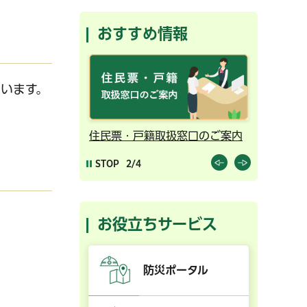
おすすめ情報
います。
ンライン予約
住民票・戸籍取扱窓口のご案内
千葉市の
STOP
2/4
お役立ちサービス
防災ポータル