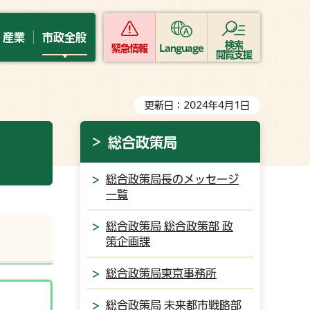
・産業
市政全般
検索
緊急情報
Language
閲覧支援
更新日：2024年4月1日
総合政策局
総合政策局長のメッセージ
一覧
総合政策局 総合政策部 政
策企画課
総合政策局東京事務所
総合政策局 未来都市戦略部