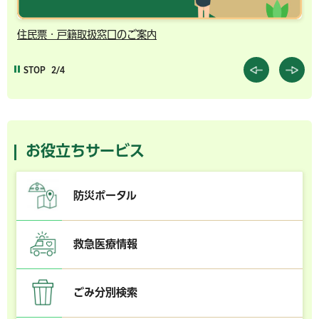
住民票・戸籍取扱窓口のご案内
千
STOP
2/4
お役立ちサービス
防災ポータル
救急医療情報
ごみ分別検索