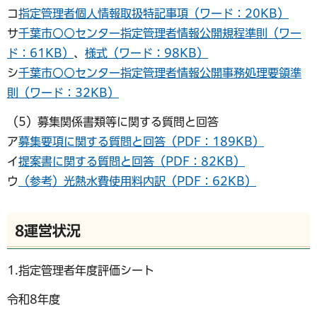
コ
指定管理者個人情報取扱特記事項（ワード：20KB）
サ
千葉市○○センター指定管理者情報公開規程準則（ワー
ド：61KB）
、
様式（ワード：98KB）
シ
千葉市○○センター指定管理者情報公開事務処理要領準
則（ワード：32KB）
（5）募集関係書類等に関する質問と回答
ア
募集要項に関する質問と回答（PDF：189KB）
イ
提案書に関する質問と回答（PDF：82KB）
ウ
（参考）光熱水費使用料内訳（PDF：62KB）
8運営状況
1.指定管理者年度評価シート
令和8年度