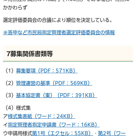
かかわらず
選定評価委員会の合議により順位を決定している。
※答申など市民局指定管理者選定評価委員会の情報
7募集関係書類等
（1）
募集要項（PDF：571KB）
（2）
管理運営の基準（PDF：569KB）
（3）
基本協定書（案）（PDF：391KB）
（4）様式集
ア
様式集表紙（ワード：24KB）
イ
指定管理者指定申請書（ワード：16KB）
ウ申請用様式
第1号（エクセル：55KB）
・
第2号（ワー