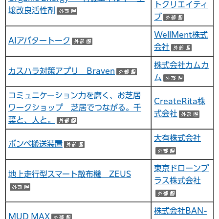
トクリエイティ
壌改良活性剤
（外部サイトへリンク）
ブ
（外部サ
WellMent株式
AIアバタートーク
（外部サイトへリンク）
会社
（外部
株式会社カムカ
カスハラ対策アプリ Braven
（外部サイトへリンク
ム
（外部サ
コミュニケーション力を磨く、お芝居
CreateRita株
ワークショップ 芝居でつながる。千
式会社
（外
葉と、人と。
（外部サイトへリンク）
大有株式会社
ボンベ搬送装置
（外部サイトへリンク）
（外部サイ
東京ドローンプ
地上走行型スマート散布機 ZEUS
ラス株式会社
（外部サイトへリンク）
（外部サイ
株式会社BAN-
MUD MAX