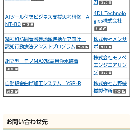
（外部サイトへリンク）
ZI
（外部サ
4DL Technolo
AIツール付きビジネス支援思考研修 A
gies株式会社
NT-B0
（外部サイトへリンク）
（外部サイ
精神科訪問看護等地域包括ケア向け
株式会社メンサ
認知行動療法アシストプログラム
ポ
（外部サイトへリン
（外部サ
株式会社モノベ
組立型 モノMAX緊急用浄水装置
エンジニアリン
（外部サイトへリンク）
グ
（外部サ
自動板金曲げ加工システム YSP-R
株式会社吉野機
械製作所
（外部サイトへリンク）
（
お問い合わせ先