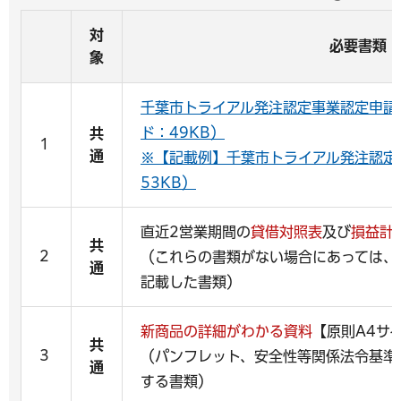
対
必要書類
象
千葉市トライアル発注認定事業認定申請
ド：49KB）
共
1
通
※【記載例】千葉市トライアル発注認定
53KB）
直近2営業期間の
貸借対照表
及び
損益計
共
2
（これらの書類がない場合にあっては、
通
記載した書類）
新商品の詳細がわかる資料
【原則A4サ
共
3
（パンフレット、安全性等関係法令基準
通
する書類）