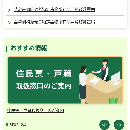
特定毒物研究者特定毒物所有品目及び数量届
毒物劇物販売業特定毒物所有品目及び数量届
おすすめ情報
住民票・戸籍取扱窓口のご案内
千
STOP
2/4