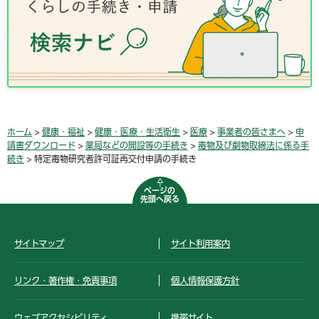
ホーム
>
健康・福祉
>
健康・医療・生活衛生
>
医療
>
事業者の皆さまへ
>
申
請書ダウンロード
>
薬局などの開設等の手続き
>
毒物及び劇物取締法に係る手
続き
> 特定毒物研究者許可証再交付申請の手続き
ページの
先頭へ戻る
サイトマップ
サイト利用案内
リンク・著作権・免責事項
個人情報保護方針
ウェブアクセシビリティ
携帯サイト