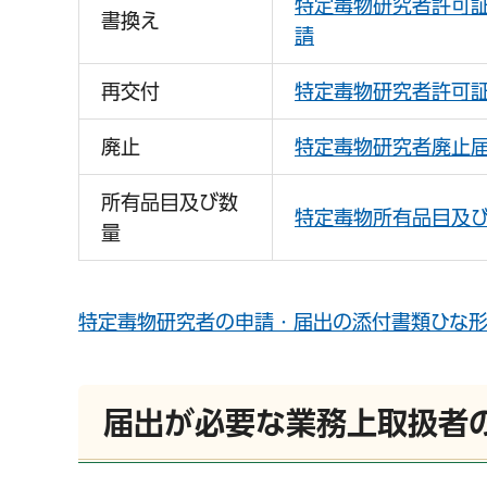
特定毒物研究者許可
書換え
請
再交付
特定毒物研究者許可
廃止
特定毒物研究者廃止
所有品目及び数
特定毒物所有品目及
量
特定毒物研究者の申請・届出の添付書類ひな
届出が必要な業務上取扱者