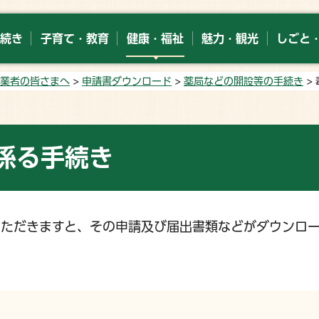
続き
子育て・教育
健康・福祉
魅力・観光
しごと
業者の皆さまへ
>
申請書ダウンロード
>
薬局などの開設等の手続き
>
係る手続き
いただきますと、その申請及び届出書類などがダウンロ