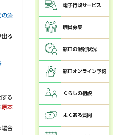
電子行政サービス
その添
職員募集
け出る
窓口の混雑状況
書
窓口オンライン予約
くらしの相談
明する
は
原本
よくある質問
る場合