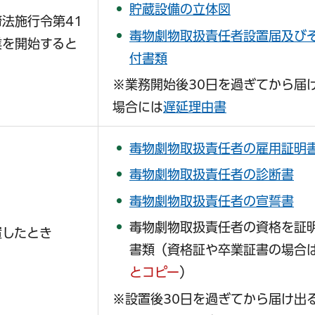
貯蔵設備の立体図
法施行令第41
毒物劇物取扱責任者設置届及び
業を開始すると
付書類
※業務開始後30日を過ぎてから届
場合には
遅延理由書
毒物劇物取扱責任者の雇用証明
毒物劇物取扱責任者の診断書
毒物劇物取扱責任者の宣誓書
毒物劇物取扱責任者の資格を証
置したとき
書類（資格証や卒業証書の場合
とコピー
）
※設置後30日を過ぎてから届け出