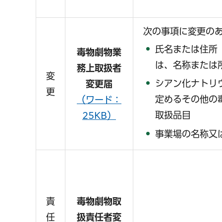
次の事項に変更の
氏名または住所
毒物劇物業
は、名称または
務上取扱者
変
シアン化ナトリ
変更届
更
定めるその他の
（ワード：
取扱品目
25KB）
事業場の名称又
責
毒物劇物取
任
扱責任者変