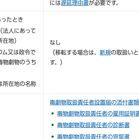
には
遅延理由書
が必要です。
あったとき
（法人にあって
所在地）
なし
ウム又は政令で
（移転する場合は、
新規
の取扱いと
毒物劇物のうち
す。）
は所在地の名称
毒劇物取扱責任者設置届の添付書類
毒物劇物取扱責任者の雇用証明
毒物劇物取扱責任者の診断書
毒物劇物取扱責任者の宣誓書