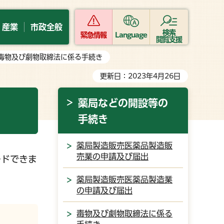
・産業
市政全般
検索
緊急情報
Language
閲覧支援
 毒物及び劇物取締法に係る手続き
更新日：2023年4月26日
薬局などの開設等の
手続き
薬局製造販売医薬品製造販
売業の申請及び届出
ードできま
薬局製造販売医薬品製造業
の申請及び届出
毒物及び劇物取締法に係る