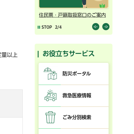
。
ンライン予約
住民票・戸籍取扱窓口のご案内
千葉市の
STOP
2/4
お役立ちサービス
定量以上
防災ポータル
救急医療情報
ごみ分別検索