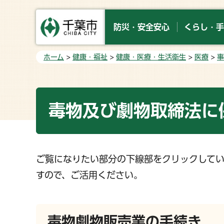
防災・安全安心
くらし・手
ホーム
>
健康・福祉
>
健康・医療・生活衛生
>
医療
>
事
毒物及び劇物取締法に
ご覧になりたい部分の下線部をクリックして
すので、ご活用ください。
毒物劇物販売業の手続き