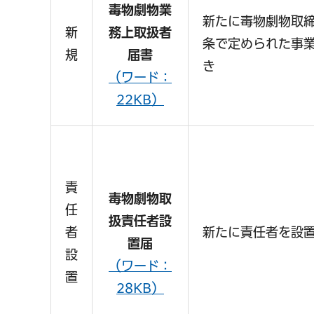
毒物劇物業
新たに毒物劇物取締
新
務上取扱者
条で定められた事
規
届書
き
（ワード：
22KB）
責
毒
物劇物取
任
扱責任者設
者
新たに責任者を設
置届
設
（ワード：
置
28KB）