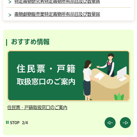
特定毒物研究者特定毒物所有品目及び数量届
毒物劇物販売業特定毒物所有品目及び数量届
おすすめ情報
住民票・戸籍取扱窓口のご案内
千
STOP
2/4