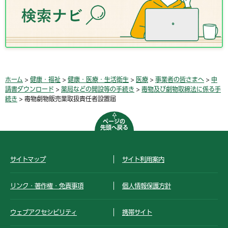
ホーム
>
健康・福祉
>
健康・医療・生活衛生
>
医療
>
事業者の皆さまへ
>
申
請書ダウンロード
>
薬局などの開設等の手続き
>
毒物及び劇物取締法に係る手
続き
> 毒物劇物販売業取扱責任者設置届
ページの
先頭へ戻る
サイトマップ
サイト利用案内
リンク・著作権・免責事項
個人情報保護方針
ウェブアクセシビリティ
携帯サイト