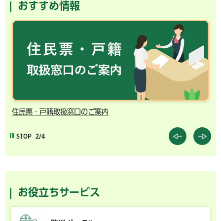
おすすめ情報
住民票・戸籍取扱窓口のご案内
千
STOP
2/4
お役立ちサービス