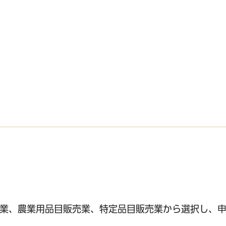
サービス
コンビニ交付
区役所窓口オ
売業、農業用品目販売業、特定品目販売業から選択し、