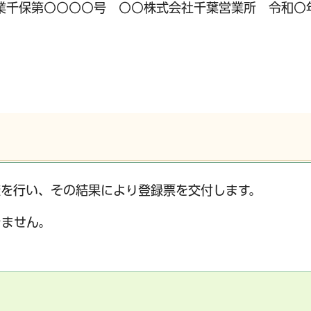
業千保第○○○○号 ○○株式会社千葉営業所 令和○
を行い、その結果により登録票を交付します。
きません。