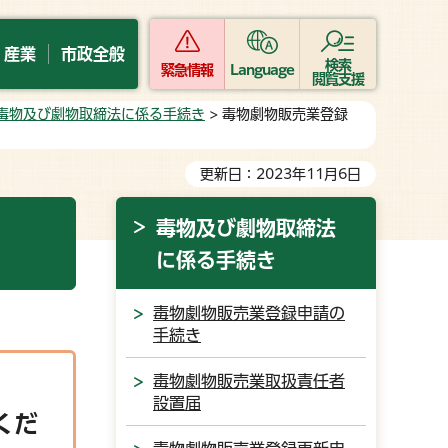
・産業
市政全般
検索
緊急情報
Language
閲覧支援
毒物及び劇物取締法に係る手続き
> 毒物劇物販売業登録
更新日：2023年11月6日
毒物及び劇物取締法
に係る手続き
毒物劇物販売業登録申請の
手続き
毒物劇物販売業取扱責任者
設置届
くだ