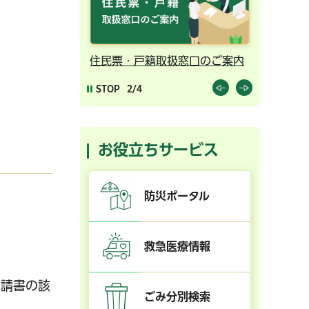
ンライン予約
住民票・戸籍取扱窓口のご案内
千葉市の
STOP
2/4
お役立ちサービス
防災ポータル
救急医療情報
申請書の該
ごみ分別検索