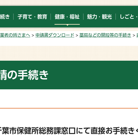
続き
子育て・教育
健康・福祉
魅力・観光
しごと
業者の皆さまへ
>
申請書ダウンロード
>
薬局などの開設等の手続き
>
請の手続き
千葉市保健所総務課窓口にて直接お手続き