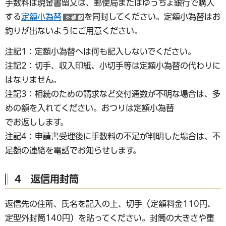
手数料は現金書留又は、郵便局またはゆうちょ銀行で購入
する
定額小為替
を同封してください。定額小為替はお
（外部サイトへリンク）
釣りが出ないようにご用意ください。
注記1：定額小為替へは何も記入しないでください。
注記2：切手、収入印紙、小切手等は定額小為替の代わりに
はなりません。
注記3：相続のための請求など交付通数が不明な場合は、多
めの額を入れてください。おつりは定額小為替
でお返しします。
注記4：申請書受理後に手数料の不足が判明した場合は、不
足額の連絡を電話でお知らせします。
4 返信用封筒
返信先の住所、氏名を記入の上、切手（定額料金110円、
定型外封筒140円）を貼ってください。封筒の大きさや重