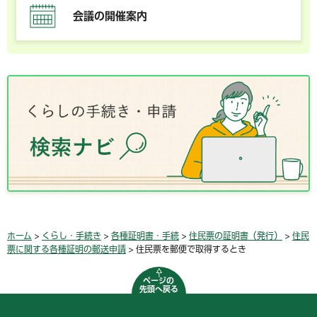
会議の開催案内
ホーム
>
くらし・手続き
>
各種証明書・手続
>
住民票の証明書（発行）
>
住民
票に関する各種証明の郵送申請
> 住民票を郵便で取得するとき
ページの
先頭へ戻る