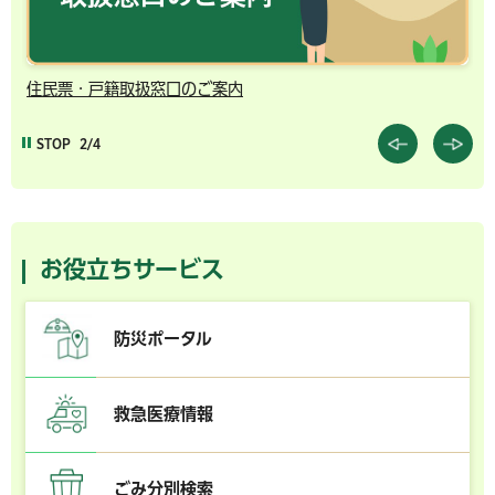
住民票・戸籍取扱窓口のご案内
千
STOP
2/4
お役立ちサービス
防災ポータル
救急医療情報
ごみ分別検索