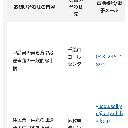
電話番号/電
お問い合わせの内容
合わせ
子メール
先
千葉市
申請書の書き方や必
043-245-4
コール
要書類の一般的な事
センタ
894
柄
ー
yusou.seiky
u@city.chib
住民票・戸籍の郵送
a.lg.jp
区政事