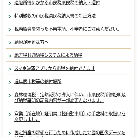
退職所得にかかる市民税県民税の納入・還付
特別徴収の市民税県民税納入書の訂正方法
税務職員を装った不審電話、不審者にご注意ください。
納税が困難な方へ
地方税共通納税システムによる納税
スマホ決済アプリから市税を納付できます
過年度市税等の納付場所
森林環境税・定額減税の導入に伴い、市県民税所得証明及
び納税証明の記載内容が一部変更となります。
営業（所在地）証明書（軽自動車用）の手数料の取扱いを
変更しました
固定資産の評価を行うために作成した地図の画像データを