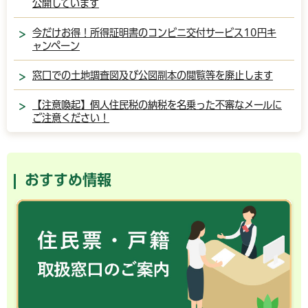
公開しています
今だけお得！所得証明書のコンビニ交付サービス10円キ
ャンペーン
窓口での土地調査図及び公図副本の閲覧等を廃止します
【注意喚起】個人住民税の納税を名乗った不審なメールに
ご注意ください！
おすすめ情報