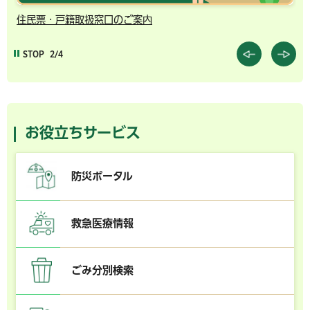
住民票・戸籍取扱窓口のご案内
千
STOP
2/4
お役立ちサービス
防災ポータル
救急医療情報
ごみ分別検索