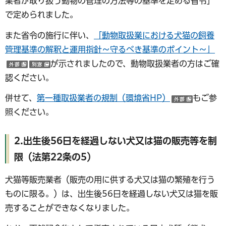
業者が取り扱う動物の管理の方法等の基準を定める省令」
で定められました。
また省令の施行に伴い、
「動物取扱業における犬猫の飼養
管理基準の解釈と運用指針～守るべき基準のポイント～」
が示されましたので、動物取扱業者の方はご確
（外部サイトへリンク）
（別ウインドウで開く）
認ください。
併せて、
第一種取扱業者の規制（環境省HP）
もご参
（外部サ
照ください。
2.出生後56日を経過しない犬又は猫の販売等を制
限（法第22条の5）
犬猫等販売業者（販売の用に供する犬又は猫の繁殖を行う
ものに限る。）は、出生後56日を経過しない犬又は猫を販
売することができなくなりました。