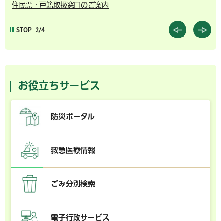
住民票・戸籍取扱窓口のご案内
千
STOP
2/4
お役立ちサービス
防災ポータル
救急医療情報
ごみ分別検索
電子行政サービス