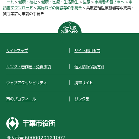
ホーム
>
健康・福祉
>
健康・医療・生活衛生
>
医療
>
事業者の皆さまへ
>
申
請書ダウンロード
>
薬局などの開設等の手続き
> 高度管理医療機器等販売業・
貸与業許可申請の手続き
ページの
先頭へ戻る
サイトマップ
サイト利用案内
リンク・著作権・免責事項
個人情報保護方針
ウェブアクセシビリティ
携帯サイト
市のプロフィール
リンク集
千葉市役所
法人番号 6000020121002