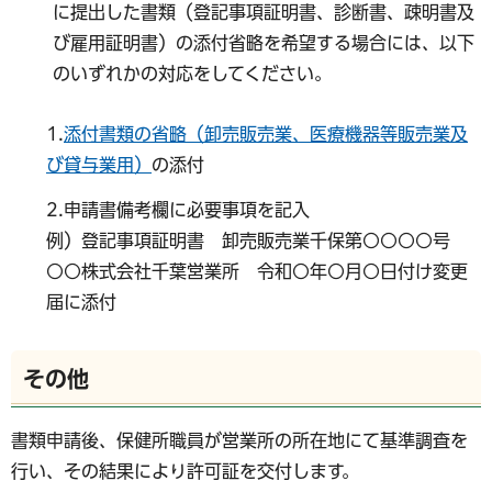
に提出した書類（登記事項証明書、診断書、疎明書及
び雇用証明書）の添付省略を希望する場合には、以下
のいずれかの対応をしてください。
1.
添付書類の省略（卸売販売業、医療機器等販売業及
び貸与業用）
の添付
2.申請書備考欄に必要事項を記入
例）登記事項証明書 卸売販売業千保第○○○○号
○○株式会社千葉営業所 令和○年○月○日付け変更
届に添付
その他
書類申請後、保健所職員が営業所の所在地にて基準調査を
行い、その結果により許可証を交付します。