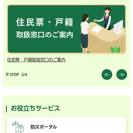
住民票・戸籍取扱窓口のご案内
千
STOP
2/4
お役立ちサービス
防災ポータル