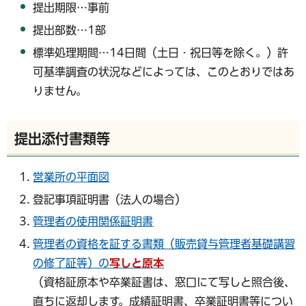
提出期限…事前
提出部数…1部
標準処理期間…14日間（土日・祝日等を除く。）許
可基準調査の状況などによっては、このとおりではあ
りません。
提出添付書類等
営業所の平面図
登記事項証明書（法人の場合）
管理者の使用関係証明書
管理者の資格を証する書類（販売貸与管理者基礎講習
の修了証等）の
写しと原
本
（資格証原本や卒業証書は、窓口にて写しと照合後、
直ちに返却します。成績証明書、卒業証明書等につい