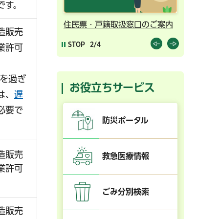
です。
ンライン予約
住民票・戸籍取扱窓口のご案内
千葉市の
造販売
STOP
2/4
業許可
日を過ぎ
お役立ちサービス
は、
遅
必要で
防災ポータル
造販売
救急医療情報
業許可
ごみ分別検索
造販売