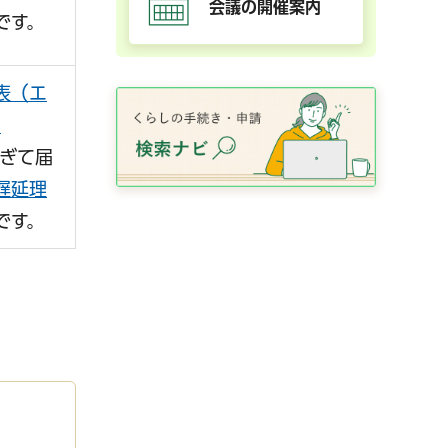
会議の開催案内
です。
表（エ
）
過ぎて届
遅延理
です。