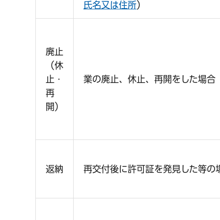
氏名又は住所
）
千葉市の電子行政
廃止
（休
止・
業の廃止、休止、再開をした場合
再
開）
返納
再交付後に許可証を発見した等の