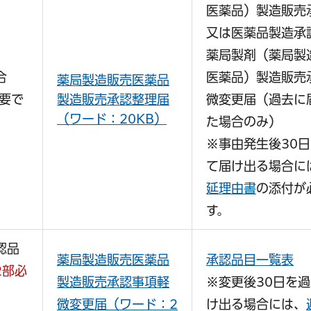
医薬品）製造販売
又は医薬品製造承
薬局製剤（薬局製
合
医薬品）製造販売
薬局製造販売医薬品
要で
製造販売承認整理届
微変更届（過去に
（ワード：20KB）
た場合のみ）
※事由発生後30
て届け出る場合に
延理由書
の添付が
す。
認品
薬局製造販売医薬品
承認品目一覧表
2部必
製造販売承認事項軽
※変更後30日を
微変更届（ワード：2
け出る場合には、