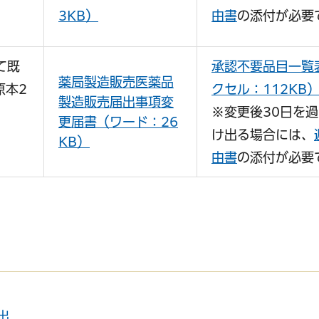
3KB）
由書
の添付が必要
て既
承認不要品目一覧
薬局製造販売医薬品
原本2
クセル：112KB
製造販売届出事項変
※変更後30日を
更届書（ワード：26
け出る場合には、
KB）
由書
の添付が必要
出