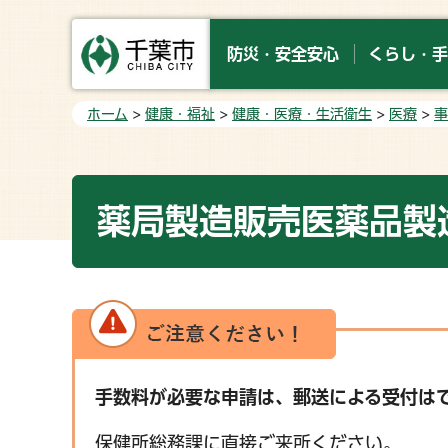
防災・安全安心
くらし・手
ホーム
>
健康・福祉
>
健康・医療・生活衛生
>
医療
>
事
薬局製造販売医薬品製
手数料が必要な申請は、郵送による受付は
保健所総務課に直接ご来所ください。