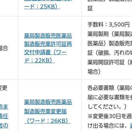
ード：25KB）
証
手数料：3,500円
薬局製剤（薬局製
薬局製造販売医薬品
医薬品）製造販売
製造販売業許可証再
場合
交付申請書（ワー
証（破損、汚れの
ド：22KB）
薬局開設許可証（
場合）
変更
各必要書類（薬局
届に必要な書類を
薬局製造販売医薬品
称ま
してください。）
製造販売業変更届
責任
※変更後30日を
（ワード：26KB）
者の
け出る場合には、