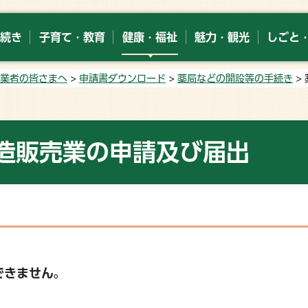
続き
子育て・教育
健康・福祉
魅力・観光
しごと
業者の皆さまへ
>
申請書ダウンロード
>
薬局などの開設等の手続き
>
造販売業の申請及び届出
できません。