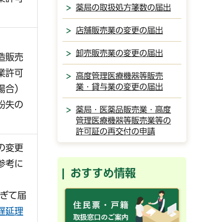
薬局の取扱処方箋数の届出
店舗販売業の変更の届出
卸売販売業の変更の届出
造販売
業許可
高度管理医療機器等販売
業・貸与業の変更の届出
場合）
紛失の
薬局・医薬品販売業・高度
管理医療機器等販売業等の
許可証の再交付の申請
の変更
参考に
おすすめ情報
過ぎて届
遅延理