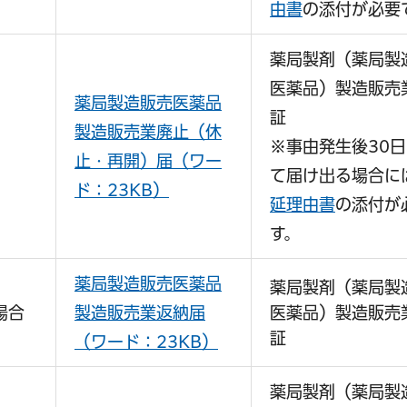
由書
の添付が必要
サービス
コンビニ交付
区役所窓口オ
薬局製剤（薬局製
医薬品）製造販売
薬局製造販売医薬品
証
製造販売業廃止（休
※事由発生後30
止・再開）届（ワー
て届け出る場合に
ド：23KB）
延理由書
の添付が
す。
薬局製造販売医薬品
薬局製剤（薬局製
場合
製造販売業返納届
医薬品）製造販売
証
（ワード：23KB）
薬局製剤（薬局製