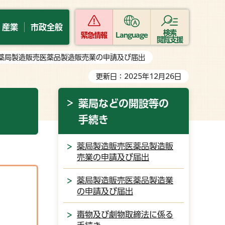
・産業
市政全般
検索
緊急情報
Language
閲覧支援
 薬局製造販売医薬品製造販売業の申請及び届出
更新日：2025年12月26日
薬局などの開設等の
手続き
薬局製造販売医薬品製造販
売業の申請及び届出
薬局製造販売医薬品製造業
の申請及び届出
毒物及び劇物取締法に係る