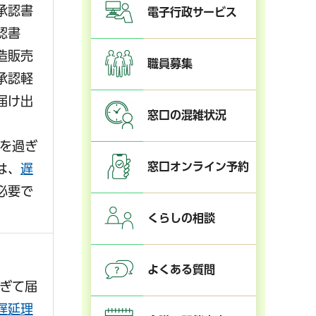
承認書
電子行政サービス
認書
造販売
職員募集
承認軽
届け出
窓口の混雑状況
日を過ぎ
窓口オンライン予約
は、
遅
必要で
くらしの相談
よくある質問
過ぎて届
遅延理