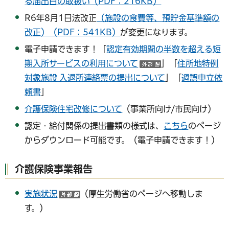
る届出日の取扱い（PDF：216KB）
R6年8月1日法改正
（施設の食費等、預貯金基準額の
改正）（PDF：541KB）
が変更になります。
電子申請できます！「
認定有効期間の半数を超える短
期入所サービスの利用について
」「
住所地特例
（外部サイトへリ
対象施設 入退所連絡票の提出について
」「
過誤申立依
頼書
」
介護保険住宅改修について
（事業所向け/市民向け）
認定・給付関係の提出書類の様式は、
こちら
のページ
からダウンロード可能です。（電子申請できます！）
介護保険事業報告
実施状況
（厚生労働省のページへ移動しま
（外部サイトへリンク）
す。）