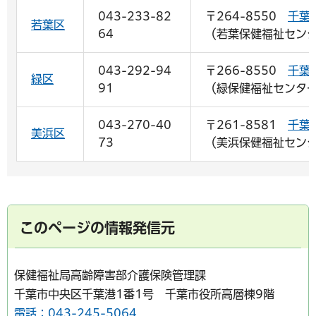
043-233-82
〒264-8550
千葉
若葉区
64
（若葉保健福祉センタ
043-292-94
〒266-8550
千葉
緑区
91
（緑保健福祉センター
043-270-40
〒261-8581
千葉
美浜区
73
（美浜保健福祉センタ
このページの情報発信元
保健福祉局高齢障害部介護保険管理課
千葉市中央区千葉港1番1号 千葉市役所高層棟9階
電話：043-245-5064