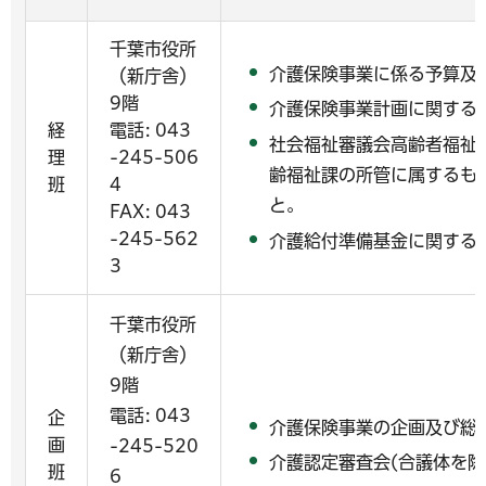
千葉市役所
介護保険事業に係る予算及
（新庁舎）
9階
介護保険事業計画に関する
経
電話: 043
社会福祉審議会高齢者福祉
理
-245-506
齢福祉課の所管に属するも
班
4
と。
FAX: 043
-245-562
介護給付準備基金に関する
3
千葉市役所
（新庁舎）
9階
電話: 043
企
介護保険事業の企画及び総
画
-245-520
介護認定審査会(合議体を除
班
6