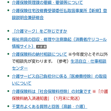
介護保険管理課の要綱・要領等について
介護保険住宅改修費受領委任払取扱事業所【新規】登
録説明会兼研修会
「介護マーク」をご存じですか
福祉用具の回収・修理や注意喚起（消費者庁リコール
情報サイト）
（外部サイトへリンク）
介護保険料の納付相談について
※今年度分とそれ以外
で相談先が変わります。（参考）
生活自立・仕事相談
センター
介護サービス自己負担分に係る「医療費控除」の取扱
いについて
介護保険料は「社会保険料控除」の対象です
※「介護
保険料納入済通知書」（1月末に発送）
千葉市よくある質問と回答（高齢・介護）