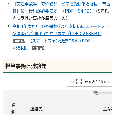
「交通事故等」で介護サービスを受けるときは、市区
町村に届け出が必要です。（PDF：54KB）
（5年以
内に受けた事故が原因のもの）
令和4年度から介護保険料のお支払いにスマートフォ
ン決済がご利用いただけます（PDF：263KB）
。【
スマートフォン決済Q&A（PDF：
（別ウインドウで開く）
455KB）
】
（別ウインドウで開く）
担当事務と連絡先
画面サイズで表示
名
連絡先
主な
称