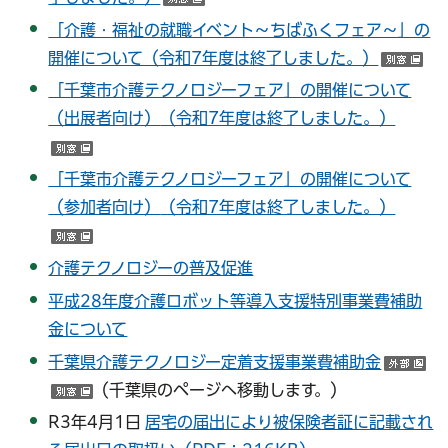
（別ウインドウで開く）
「介護・福祉の就職イベント～ちばふくフェア～」の
開催について（令和7年度は終了しました。）
（
「千葉市介護テクノロジーフェア」の開催について
（出展者向け）
（令和7年度は終了しました。）
（別ウインドウで開く）
「千葉市介護テクノロジーフェア」の開催について
（参加者向け）
（令和7年度は終了しました。）
（別ウインドウで開く）
介護テクノロジーの普及促進
平成28年度介護ロボット等導入支援特別事業費補助
金について
千葉県介護テクノロジー定着支援事業費補助金
（
（千葉県のページへ移動します。）
（別ウインドウで開く）
R3年4月1日
居宅の届出により被保険者証に記載され