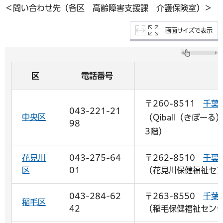
＜問い合わせ先（各区 高齢障害支援課 介護保険室）＞
画面サイズで表示
区
電話番号
〒260-8511
千葉
043-221-21
中央区
（Qiball（きぼー
98
3階）
花見川
043-275-64
〒262-8510
千葉
区
01
（花見川保健福祉セン
043-284-62
〒263-8550
千葉
稲毛区
42
（稲毛保健福祉センタ