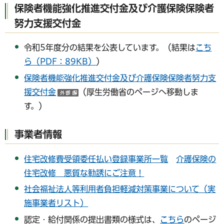
保険者機能強化推進交付金及び介護保険保険者
努力支援交付金
令和5年度分の結果を公表しています。（結果は
こち
ら（PDF：89KB）
）
保険者機能強化推進交付金及び介護保険保険者努力支
援交付金
（厚生労働省のページへ移動しま
（外部サイトへリンク）
す。）
事業者情報
住宅改修費受領委任払い登録事業所一覧
介護保険の
住宅改修 悪質な勧誘にご注意！
社会福祉法人等利用者負担軽減対策事業について（実
施事業者リスト）
認定・給付関係の提出書類の様式は、
こちら
のページ