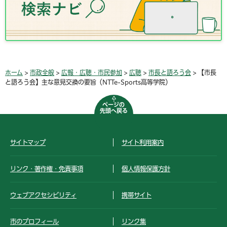
ホーム
>
市政全般
>
広報・広聴・市民参加
>
広聴
>
市長と語ろう会
> 【市長
と語ろう会】主な意見交換の要旨（NTTe-Sports高等学院）
ページの
先頭へ戻る
サイトマップ
サイト利用案内
リンク・著作権・免責事項
個人情報保護方針
ウェブアクセシビリティ
携帯サイト
市のプロフィール
リンク集